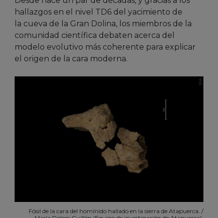
Desde hace un par de décadas, y gracias a los
hallazgos en el nivel TD6 del yacimiento de
la cueva de la Gran Dolina, los miembros de la
comunidad científica debaten acerca del
modelo evolutivo más coherente para explicar
el origen de la cara moderna.
Fósil de la cara del homínido hallado en la sierra de Atapuerca. /
María Dolors Guillén (Equipo de investigación de Atapuerca).