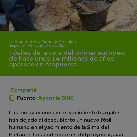
Humanidades y Ciencias Sociales
España
/
08 de julio de 2022
Fósiles de la cara del primer europeo,
de hace unos 1,4 millones de años,
aparece en Atapuerca
Compartir
Fuente:
Agencia SINC
Las excavaciones en el yacimiento burgalés
han dejado al descubierto un nuevo fósil
humano en el yacimiento de la Sima del
Elefante. Los codirectores del proyecto, Juan