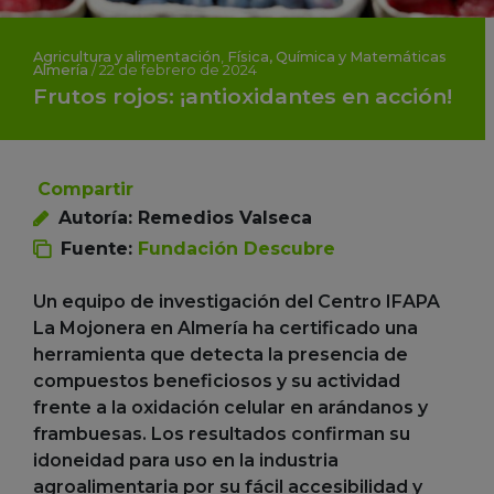
Agricultura y alimentación
,
Física, Química y Matemáticas
Almería
/
22 de febrero de 2024
Frutos rojos: ¡antioxidantes en acción!
Compartir
Autoría: Remedios Valseca
Fuente:
Fundación Descubre
Un equipo de investigación del Centro IFAPA
La Mojonera en Almería ha certificado una
herramienta que detecta la presencia de
compuestos beneficiosos y su actividad
frente a la oxidación celular en arándanos y
frambuesas. Los resultados confirman su
idoneidad para uso en la industria
agroalimentaria por su fácil accesibilidad y