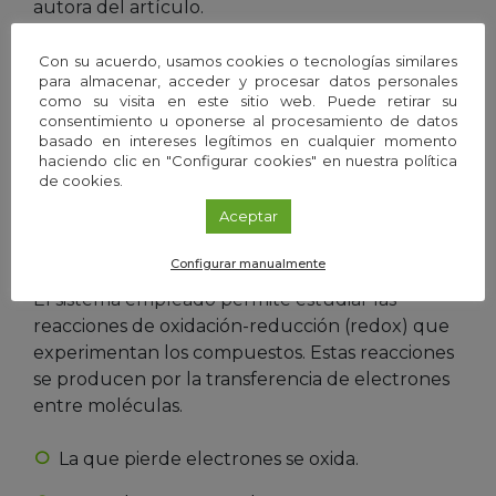
autora del artículo.
Estas sustancias, llamadas ROS (
especies de
Con su acuerdo, usamos cookies o tecnologías similares
para almacenar, acceder y procesar datos personales
oxígeno reactivo, por sus siglas en inglés
), son
como su visita en este sitio web. Puede retirar su
altamente reactivas e interaccionan con los
consentimiento u oponerse al procesamiento de datos
compuestos fenólicos. Ejemplos de ROS son los
basado en intereses legítimos en cualquier momento
haciendo clic en "Configurar cookies" en nuestra política
radicales libres o el peróxido de hidrógeno,
de cookies.
causantes del estrés celular y que pueden
Aceptar
derivar en distintas enfermedades, como las
cardiovasculares o el cáncer.
Configurar manualmente
El sistema empleado permite estudiar las
reacciones de oxidación-reducción (redox) que
experimentan los compuestos. Estas reacciones
se producen por la transferencia de electrones
entre moléculas.
La que pierde electrones se oxida.