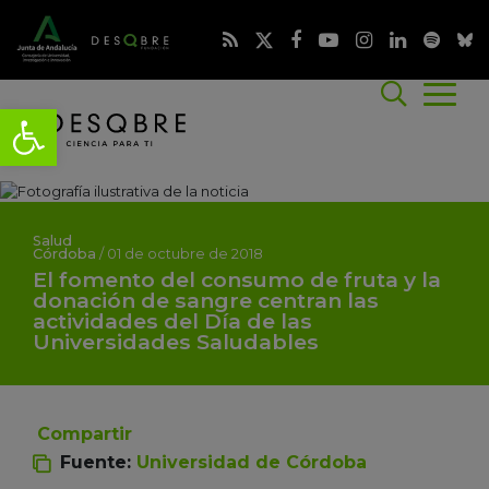
Salud
Córdoba
/
01 de octubre de 2018
El fomento del consumo de fruta y la
donación de sangre centran las
actividades del Día de las
Universidades Saludables
Compartir
Fuente:
Universidad de Córdoba