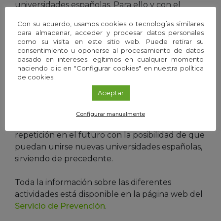
universidades españolas. Para ello y con el
nombre #Reto5mil, en colaboración con el
Con su acuerdo, usamos cookies o tecnologías similares
Centro Regional de Transfusión Sanguínea de
para almacenar, acceder y procesar datos personales
Córdoba, se organizará una sesión de donación
como su visita en este sitio web. Puede retirar su
consentimiento u oponerse al procesamiento de datos
de sangre en la Sala Mudéjar del Rectorado.
basado en intereses legítimos en cualquier momento
haciendo clic en "Configurar cookies" en nuestra política
Con esta campaña de donación en red, se
de cookies.
pueden conseguir nuevos donantes jóvenes,
Aceptar
convirtiendo la donación en un hábito. Además,
el éxito de este reto de donaciones en el Día de
Configurar manualmente
las Universidades Saludables favorecería su
repetición en el futuro con la posibilidad de que
puedan unirse nuevas universidades españolas,
sirviendo de precedente.
Toda la información sobre las diferentes
actividades está disponible en la página web del
Servicio de Prevención
.