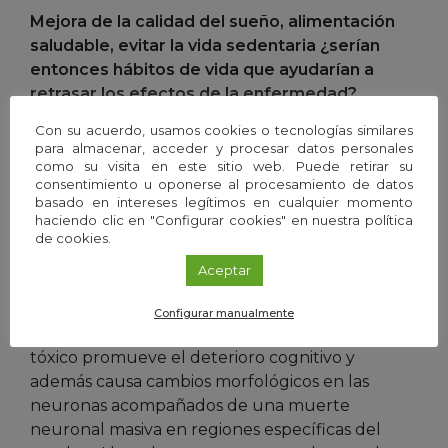
Mejora de la calidad del sueño, alimentación
saludable, evitar la vida sedentaria ¿serían
entonces hábitos de vida que ayudarían a
retrasar los efectos de la enfermedad?
Con su acuerdo, usamos cookies o tecnologías similares
Efectivamente. Los hábitos de vida no
para almacenar, acceder y procesar datos personales
saludables perpetuados en el tiempo juegan un
como su visita en este sitio web. Puede retirar su
consentimiento u oponerse al procesamiento de datos
papel importante en la aparición de la
basado en intereses legítimos en cualquier momento
amiloidosis, una de las proteinopatías que
haciendo clic en "Configurar cookies" en nuestra política
determinan el deterioro cognitivo que precede
de cookies.
a la enfermedad de Alzheimer. Es como un
Aceptar
círculo vicioso: los estilos de vida no saludables
promueven la amiloidosis, el daño vascular y la
Configurar manualmente
neuroinflamación. Este ambiente neuronal
tóxico promueve el deterioro cognitivo y
además causa cambios morfológicos en las
neuronas acompañados de una muerte
neuronal masiva en regiones específicas del