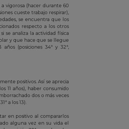
da a vigorosa (hacer durante 60
ones cueste trabajo respirar),
 edades, se encuentra que los
cionados respecto a los otros
se analiza la actividad física
colar y que hace que se llegue
3 años (posiciones 34ª y 32ª,
ente positivos. Así se aprecia
los 11 años), haber consumido
se emborrachado dos o más veces
1ª a los 13).
r en positivo al compararlos
bado alguna vez en su vida el