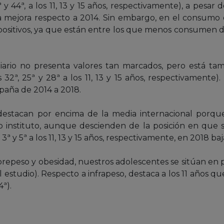
 y 44ª, a los 11, 13 y 15 años, respectivamente), a pesar
ejora respecto a 2014. Sin embargo, en el consumo de
ositivos, ya que están entre los que menos consumen dulc
iario no presenta valores tan marcados, pero está ta
s 32ª, 25ª y 28ª a los 11, 13 y 15 años, respectivamente
aña de 2014 a 2018.
destacan por encima de la media internacional porqu
o instituto, aunque descienden de la posición en que 
3ª y 5ª a los 11, 13 y 15 años, respectivamente, en 2018 bajan
brepeso y obesidad, nuestros adolescentes se sitúan en p
 estudio). Respecto a infrapeso, destaca a los 11 años que
4ª).