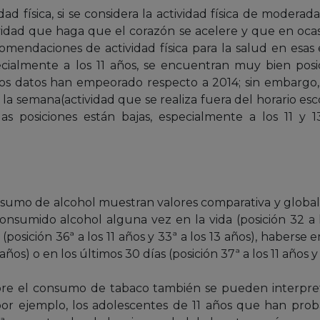
dad física, si se considera la actividad física de modera
vidad que haga que el corazón se acelere y que en ocasi
omendaciones de actividad física para la salud en esas
cialmente a los 11 años, se encuentran muy bien posi
los datos han empeorado respecto a 2014; sin embargo, si 
 la semana(actividad que se realiza fuera del horario es
 las posiciones están bajas, especialmente a los 11 y 1
onsumo de alcohol muestran valores comparativa y globalm
nsumido alcohol alguna vez en la vida (posición 32 a 
 (posición 36ª a los 11 años y 33ª a los 13 años), haber
 años) o en los últimos 30 días (posición 37ª a los 11 años y 3
bre el consumo de tabaco también se pueden interpreta
, por ejemplo, los adolescentes de 11 años que han pro