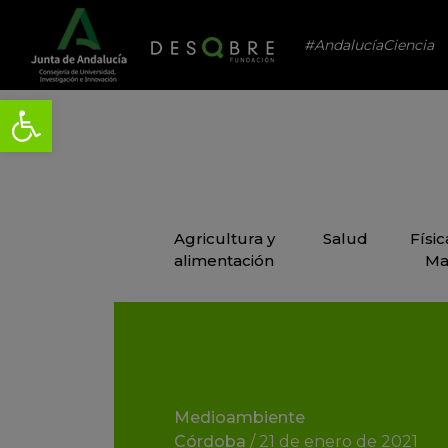
#AndalucíaCiencia
Agricultura y
Salud
Físi
alimentación
Ma
Medioambiente
Córdoba
/
21 de enero de 2021