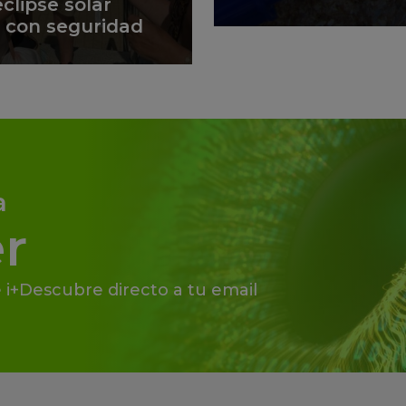
clipse solar
lo con seguridad
a
r
 i+Descubre directo a tu email