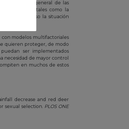
 reproductivo general de las
el ecosistema, tales como la
tación, o incluso la situación
ar con modelos multifactoriales
 se quieren proteger, de modo
ón puedan ser implementados
una necesidad de mayor control
 compiten en muchos de estos
Rainfall decrease and red deer
r sexual selection.
PLOS ONE