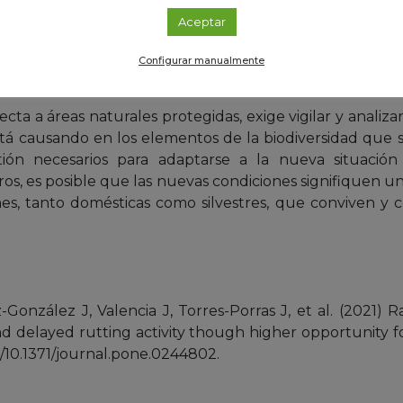
 escasez de lluvia y de alimento comprometen el éxito
Aceptar
 posibles efectos en cascada sobre otros elementos d
ros, silvestres y domésticos, el impacto sobre la vege
Configurar manualmente
as de estas especies.
ecta a áreas naturales protegidas, exige vigilar y analiz
está causando en los elementos de la biodiversidad que
ión necesarios para adaptarse a la nueva situaci
ros, es posible que las nuevas condiciones signifiquen 
nes, tanto domésticas como silvestres, que conviven y
z-González J, Valencia J, Torres-Porras J, et al. (2021) 
d delayed rutting activity though higher opportunity fo
g/10.1371/journal.pone.0244802.