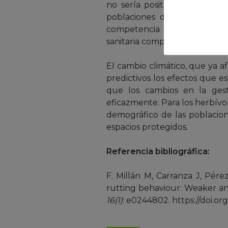
no sería positivo ya que la
poblaciones de ciervos, con
competencia con otros herbívo
sanitaria compartida por much
El cambio climático, que ya af
predictivos los efectos que 
que los cambios en la gest
eficazmente. Para los herbívo
demográfico de las poblacio
espacios protegidos.
Referencia bibliográfica:
F. Millán M, Carranza J, Pére
rutting behaviour: Weaker an
16(1)
: e0244802. https://doi.or