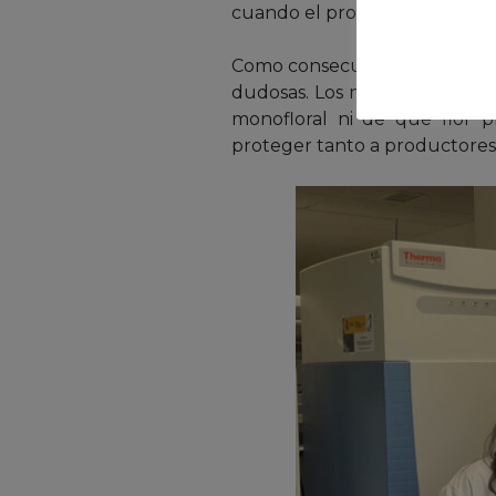
cuando el producto está env
Como consecuencia, el sector
dudosas. Los métodos tradicio
monofloral ni de qué flor p
proteger tanto a productore