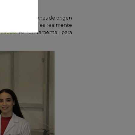
radas o atribuciones de origen
isión si una miel es realmente
fiables
es fundamental para