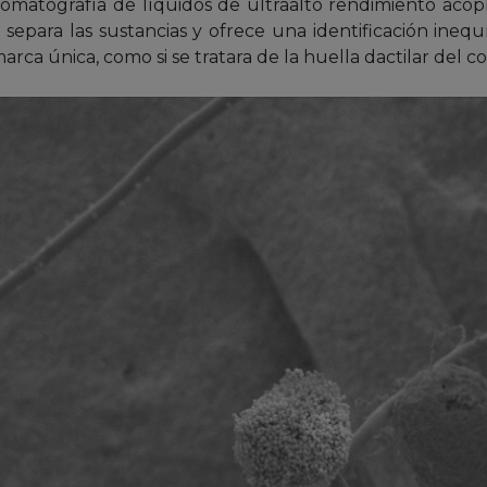
cromatografía de líquidos de ultraalto rendimiento acop
epara las sustancias y ofrece una identificación inequí
rca única, como si se tratara de la huella dactilar del 