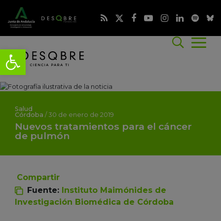
Salud
Córdoba
/
30 de enero de 2019
Nuevos tratamientos para el cáncer
de pulmón
Compartir
Fuente:
Instituto Maimónides de
Investigación Biomédica de Córdoba