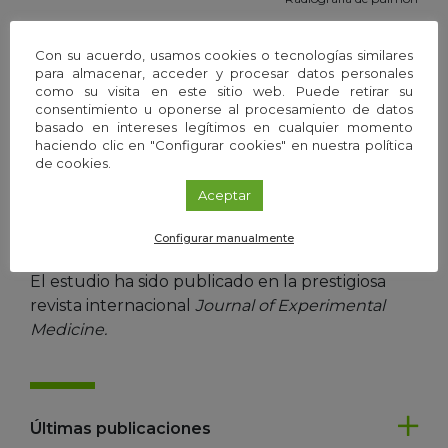
Estos importantes hallazgos abren nuevas vías
Con su acuerdo, usamos cookies o tecnologías similares
de investigación en el tratamiento de este tipo
para almacenar, acceder y procesar datos personales
de tumores. Por un lado, los investigadores
como su visita en este sitio web. Puede retirar su
consentimiento u oponerse al procesamiento de datos
cuentan ya con nuevas herramientas para
basado en intereses legítimos en cualquier momento
estudiar con más precisión esta enfermedad. Y,
haciendo clic en "Configurar cookies" en nuestra política
al mismo tiempo, se abre un nuevo horizonte
de cookies.
para el tratamiento de pacientes con este tipo
Aceptar
de tumores que no responden correctamente a
la quimioterapia.
Configurar manualmente
El estudio ha sido publicado en la prestigiosa
revista internacional
Journal of Experimental
Medicine.
Últimas publicaciones