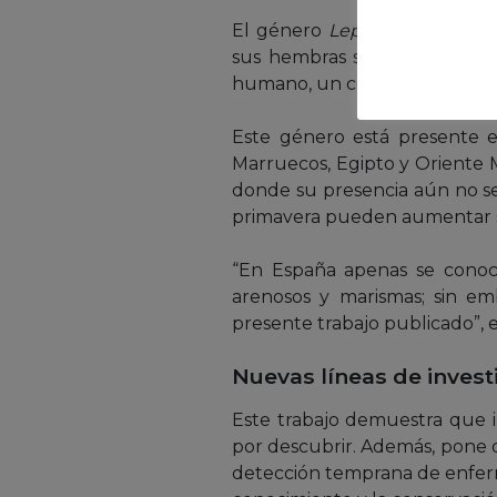
El género
Leptoconops
compr
sus hembras se alimentan de 
humano, un comportamiento 
Este género está presente en
Marruecos, Egipto y Oriente M
donde su presencia aún no se
primavera pueden aumentar s
“En España apenas se conocí
arenosos y marismas; sin e
presente trabajo publicado”, 
Nuevas líneas de invest
Este trabajo demuestra que 
por descubrir. Además, pone de
detección temprana de enfer