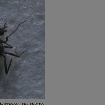
 Leptonocops triangularis sp. nov,