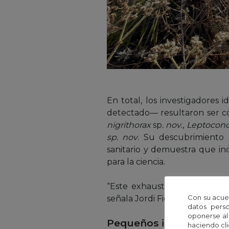
En total, los investigadores 
detectado— resultaron ser co
nigrithorax
sp
. nov
.,
Leptoconop
sp. nov
. Su descubrimiento 
sanitario y demuestra que in
para la ciencia.
“Este exhaustivo muestreo h
Con su acue
señala Jordi Figuerola, invest
datos perso
oponerse al
Pequeños insectos de re
haciendo cli