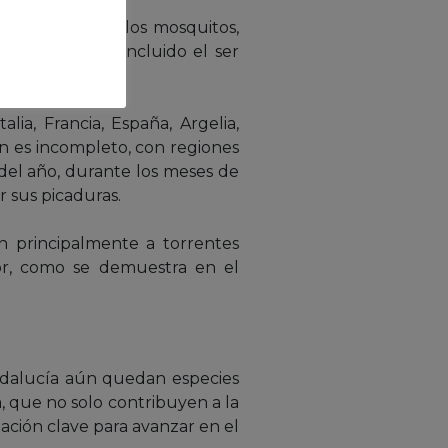
o ocurre con los mosquitos,
 y mamíferos, incluido el ser
ia, Francia, España, Argelia,
ón es incompleto, con regiones
del año, durante los meses de
sus picaduras.
n principalmente a torrentes
or, como se demuestra en el
ndalucía aún quedan especies
a, que no solo contribuyen a la
ión clave para avanzar en el