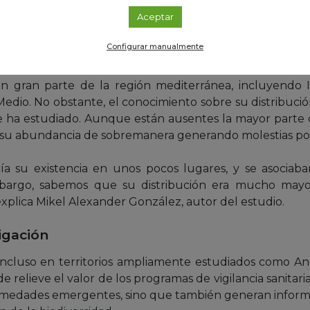
Aceptar
ende especies de moscas diminutas hematófagas. Com
sangre realizando pequeños cortes en la piel de aves
Configurar manualmente
conocido como telmofagia.
 gran parte de la región mediterránea, incluyendo Ital
edio. No obstante, el conocimiento sobre su distribuci
 ha estudiado. Aunque están ausentes la mayor parte 
u abundancia de sobremanera generando molestias por 
a su existencia en unos pocos lugares, y se asociaba
mbargo, sabemos que su distribución era mucho may
explica Mikel Alexander González, autor del estudio.
igación
incluso en territorios ampliamente estudiados como A
 relieve el valor de los programas de vigilancia sanitari
medades emergentes, sino que también generan informac