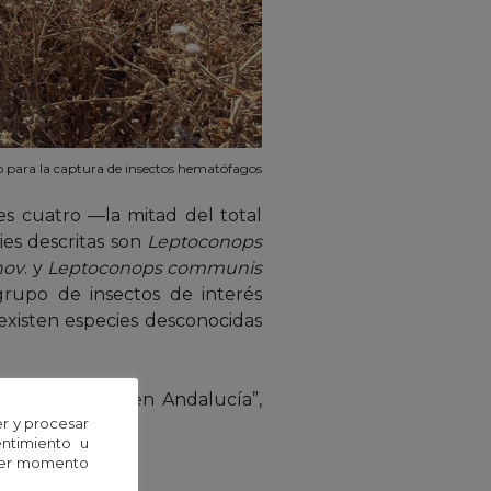
para la captura de insectos hematófagos
les cuatro —la mitad del total
es descritas son
Leptoconops
nov
. y
Leptoconops communis
grupo de insectos de interés
existen especies desconocidas
de
Leptoconops
en Andalucía”,
r y procesar
entimiento u
uier momento