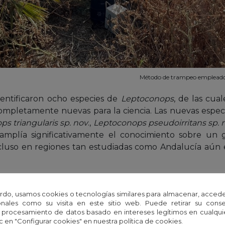
Método de trampeo empleado 
identificaron ocho especies de
Leptoconops
, de las cua
mpletamente nuevas para la ciencia. Las nuevas especi
s triangularis sp. nov
.,
Leptoconops pseudoirritans sp. 
amplía significativamente el conocimiento sobre un 
cluso en regiones tan estudiadas como Andalucía aún 
a permitido de forma pionera detectar la presencia 
rdo, usamos cookies o tecnologías similares para almacenar, accede
igador principal del proyecto.
nales como su visita en este sitio web. Puede retirar su cons
 procesamiento de datos basado en intereses legítimos en cualq
levancia sanitaria
c en "Configurar cookies" en nuestra política de cookies.