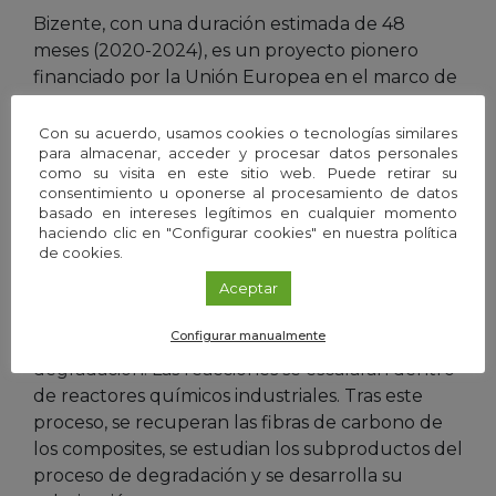
Bizente, con una duración estimada de 48
meses (2020-2024), es un proyecto pionero
financiado por la Unión Europea en el marco de
la Iniciativa Horizonte 2020, con un presupuesto
general de 3,18 millones euros, incluyendo 2,5
Con su acuerdo, usamos cookies o tecnologías similares
para almacenar, acceder y procesar datos personales
millones de la Comisión Europea.
como su visita en este sitio web. Puede retirar su
consentimiento u oponerse al procesamiento de datos
Su tecnología pretende conseguir una
basado en intereses legítimos en cualquier momento
haciendo clic en "Configurar cookies" en nuestra política
biodegradación controlada de los materiales
de cookies.
compuestos termoestables mediante el uso de
enzimas. La idea principal es que las mejores
Aceptar
candidatas a enzimas se diseñen mediante
Configurar manualmente
Evolución Dirigida para adaptarlas al proceso de
degradación. Las reacciones se escalarán dentro
de reactores químicos industriales. Tras este
proceso, se recuperan las fibras de carbono de
los composites, se estudian los subproductos del
proceso de degradación y se desarrolla su