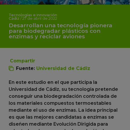
Tecnologías e innovación
Cádiz
/
27 de abril de 2022
Desarrollan una tecnología pionera
para biodegradar plásticos con
enzimas y reciclar aviones
Compartir
Fuente:
Universidad de Cádiz
En este estudio en el que participa la
Universidad de Cádiz, su tecnología pretende
conseguir una biodegradación controlada de
los materiales compuestos termoestables
mediante el uso de enzimas. La idea principal
es que las mejores candidatas a enzimas se
diseñen mediante Evolución Dirigida para