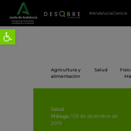
#AndalucíaCiencia
Agricultura y
Salud
Físi
alimentación
Ma
Salud
Málaga
/
09 de diciembre de
2019