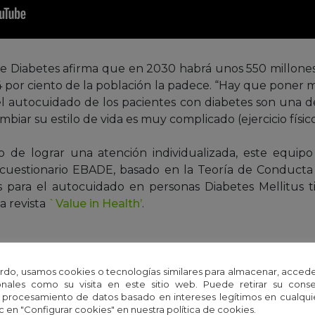
de Diabetes afirma que en 2030 habrá unos 550 millones
por ciento de la población la padece. “Hay que poner m
el autocuidado de los pacientes con diabetes son una de 
iar su estilo de vida es muy complicado (ejercicio físico
o de lograr una atención individualizada, este equip
cuestionario EBADE, basado en la Teoría de Conducta 
s para el autocuidado en personas Diabetes Mellitus ti
a revista
`Value in Health’
.
rdo, usamos cookies o tecnologías similares para almacenar, accede
nales como su visita en este sitio web. Puede retirar su cons
 procesamiento de datos basado en intereses legítimos en cualq
c en "Configurar cookies" en nuestra política de cookies.