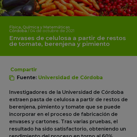
Física, Química y Matemáticas
Córdoba
/
04 de octubre de 2021
Envases de celulosa a partir de restos
de tomate, berenjena y pimiento
Compartir
Fuente:
Universidad de Córdoba
Investigadores de la Universidad de Córdoba
extraen pasta de celulosa a partir de restos de
berenjena, pimiento y tomate que se puede
incorporar en el proceso de fabricación de
envases y cartones. Tras varias pruebas, el
resultado ha sido satisfactorio, obteniendo un
rendimiento del proceso en torno al 60%.