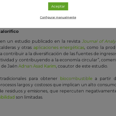
 técnicas tradicionales como la pirólisis.
Aceptar
e directamente en las almazaras, eliminando la necesid
Configurar manualmente
tos ambientales.
lorífico
 en un estudio publicado en la revista
Journal of Analy
calderas y otras
aplicaciones energéticas
, como la produ
contribuir a la diversificación de las fuentes de ingres
ctividad y contribuyendo a la economía circular”, comen
d de Jaén
Adnan Asad Karim
, coautor de este estudio.
tradicionales para obtener
biocombustible
a partir 
 procesos largos y costosos que implican un alto consu
de residuos y emisiones, que repercuten negativamente
ibilidad
son limitadas.