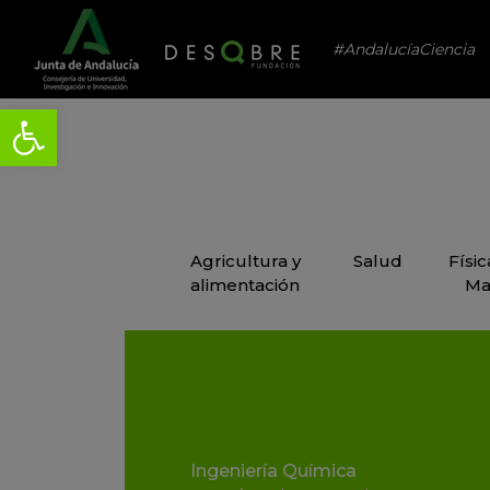
#AndalucíaCiencia
Agricultura y
Salud
Físi
alimentación
Ma
Ingeniería Química