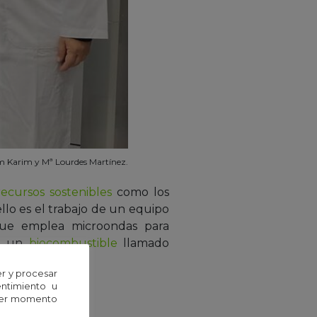
m Karim y Mª Lourdes Martínez.
recursos sostenibles
como los
llo es el trabajo de un equipo
ue emplea microondas para
en un
biocombustible
llamado
r y procesar
entimiento u
uier momento