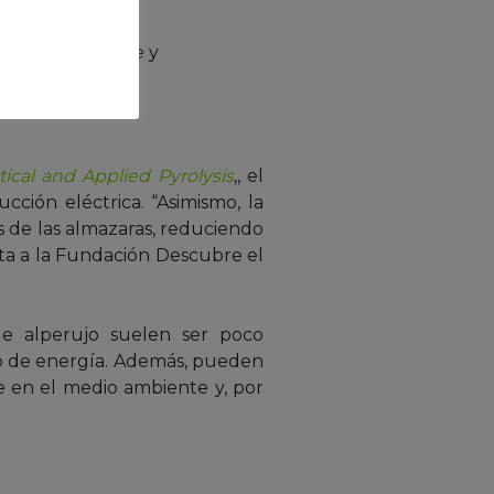
ad de transporte y
tical and Applied Pyrolysis
,
, el
cción eléctrica. “Asimismo, la
os de las almazaras, reduciendo
ta a la Fundación Descubre el
de alperujo suelen ser poco
mo de energía. Además, pueden
 en el medio ambiente y, por