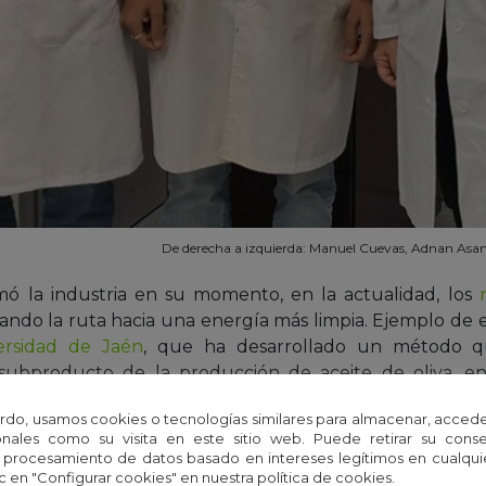
De derecha a izquierda: Manuel Cuevas, Adnan Asa
mó la industria en su momento, en la actualidad, los
ando la ruta hacia una energía más limpia. Ejemplo de e
ersidad de Jaén
, que ha desarrollado un método q
n subproducto de la producción de aceite de oliva, 
ólido presenta ventajas como:
rdo, usamos cookies o tecnologías similares para almacenar, accede
nales como su visita en este sitio web. Puede retirar su cons
inutos, frente a las 4 horas habituales.
 procesamiento de datos basado en intereses legítimos en cualq
c en "Configurar cookies" en nuestra política de cookies.