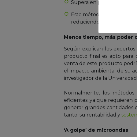
Supera en poder calorífico a
Este método puede aplicars
reduciendo costes e impac
Menos tiempo, más poder ca
Según explican los expertos
producto final es apto para 
venta de este producto podría 
el impacto ambiental de su a
investigador de la Universida
Normalmente, los métodos 
eficientes, ya que requieren
generar grandes cantidades 
tanto, su rentabilidad y
sosten
‘A golpe’ de microondas