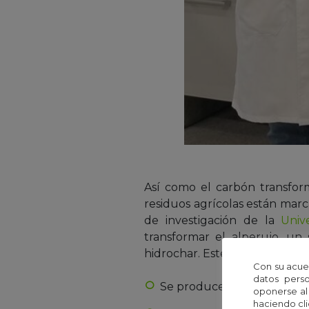
Así como el carbón transfor
residuos agrícolas están marc
de investigación de la
Univ
transformar el alperujo, u
hidrochar. Este combustible s
Con su acue
datos perso
Se produce en tan solo 30 m
oponerse al
haciendo cli