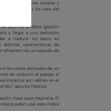
 en cuenta factores sociales y
de la población, los usos del
e distintos ámbitos (gestión
delo y llegar a una definición
dar a traducir los datos en
istintas características de
 eficiente tras un episodio de
ero los costes derivados de un
nes de carbono, el paisaje, el
os impactos son visibles en el
ndio”, apunta Palacios.
ción clave para mejorarla. El
entes puedan usar este índice