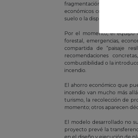
fragmentación del paisaje o l
económicos como pueden ser l
suelo o la disponibilidad de m
Por el momento, el equipo d
forestal, emergencias, econom
compartida de “paisaje res
recomendaciones concretas,
combustibilidad o la introduc
incendio.
El ahorro económico que puede
incendio van mucho más allá d
turismo, la recolección de pr
momento; otros aparecen déca
El modelo desarrollado no su
proyecto prevé la transferen
en el diseño y ejecución de p