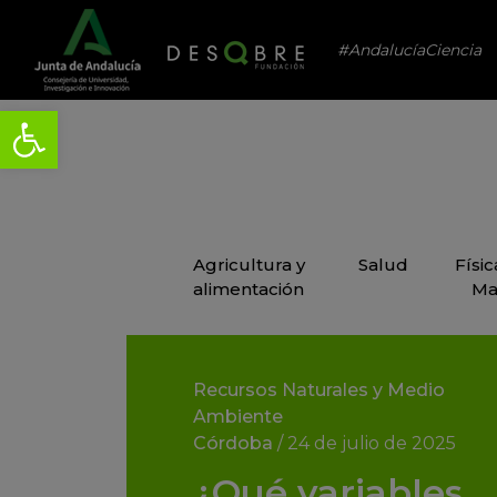
#AndalucíaCiencia
Agricultura y
Salud
Físi
alimentación
Ma
Recursos Naturales y Medio
Ambiente
Córdoba
/
24 de julio de 2025
¿Qué variables