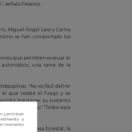
 señala Palacios.
ro, Miguel Ángel Lara y Carlos
iza cómo se han comportado los
trones que permiten evaluar el
e automático, una rama de la
sciplinar. “No es fácil definir
s el que resiste el fuego y se
 permita mantener su sustento
ara el investigador. “Todos esos
r y procesar
grafía”.
entimiento u
uier momento
ición de la masa forestal, la