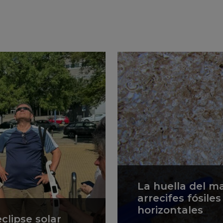
La huella del m
arrecifes fósile
horizontales
clipse solar