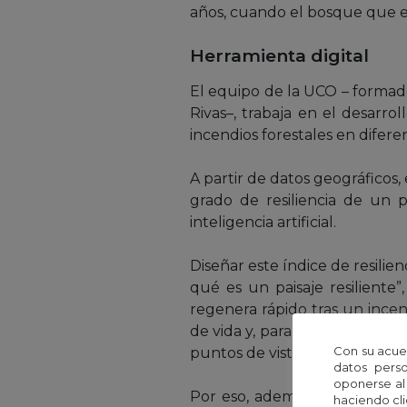
años, cuando el bosque que e
Herramienta digital
El equipo de la UCO – formado
Rivas–, trabaja en el desarro
incendios forestales en difer
A partir de datos geográficos
grado de resiliencia de un 
inteligencia artificial.
Diseñar este índice de resilie
qué es un paisaje resiliente”
regenera rápido tras un ince
de vida y, para un gestor públi
Con su acue
puntos de vista deben estar re
datos perso
oponerse al
Por eso, además de utilizar 
haciendo cli