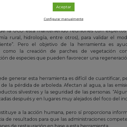
as características climáticas, el índice también tiene
Aceptar
a accesibilidad, los caminos de acceso, la proximidad 
edios de extinción.
Configurar manualmente
e la UCO está manteniendo reuniones con expertos d
ía rural, hidrología, entre otros), para validar el mo
iliente”. Pero el objetivo de la herramienta es ayu
 como la creación de parches de vegetación con d
ción de especies que pueden favorecer una regeneración
 generar esta herramienta es difícil de cuantificar, p
e la pérdida de arboleda. Afectan al agua, a las emisio
oductos silvestres y la seguridad de las personas. “Algun
das después y en lugares muy alejados del foco del ince
stituye a la acción humana, pero sí proporciona informa
cia de resultados para que las administraciones compet
lanes de restauración en base a esta herramienta.