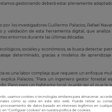
stamos gestionando deberá estar plenamente adaptado”,
 por los investigadores Guillermo Palacios, Rafael Navar
llo y validación de esta herramienta digital, que anal
entes entornos durante las últimas décadas.
, ecológicos, sociales y económicos, se busca detectar pa
paisaje determinado, gracias a modelos de aprendizaj
ncia es una labor compleja que requiere un enfoque multidi
, explica Palacios. “Para un ingeniero gestor forestal e
ndio. Pero para un habitante local, puede ser el que le
co, el que tenga mayor valor paisajístico o turístico”, acl
rdo, usamos cookies o tecnologías similares para almacenar, accede
flejados en el índice y su herramienta de cálculo y carto
nales como su visita en este sitio web. Puede retirar su cons
 procesamiento de datos basado en intereses legítimos en cualq
datos ecológicos como pueden ser la estructura y compos
c en "Configurar cookies" en nuestra política de cookies.