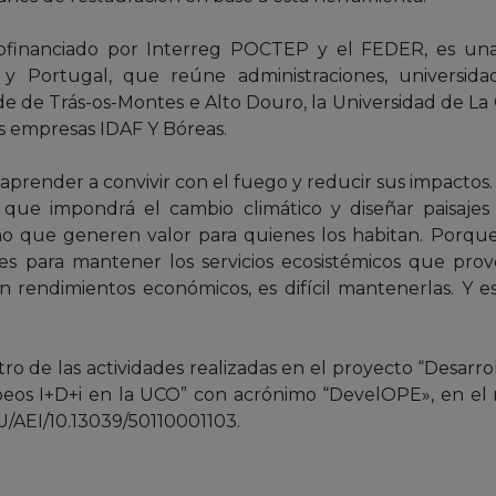
financiado por Interreg POCTEP y el FEDER, es una c
y Portugal, que reúne administraciones, universidad
e de Trás-os-Montes e Alto Douro, la Universidad de La C
s empresas IDAF Y Bóreas.
es aprender a convivir con el fuego y reducir sus impactos
s que impondrá el cambio climático y diseñar paisajes
sino que generen valor para quienes los habitan. Porqu
s para mantener los servicios ecosistémicos que prove
n rendimientos económicos, es difícil mantenerlas. Y 
tro de las actividades realizadas en el proyecto “Desarr
peos I+D+i en la UCO” con acrónimo “DevelOPE», en e
U/AEI/10.13039/50110001103.