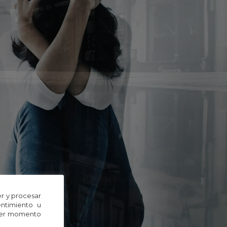
r y procesar
entimiento u
uier momento