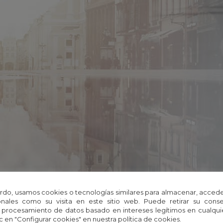
rdo, usamos cookies o tecnologías similares para almacenar, accede
nales como su visita en este sitio web. Puede retirar su cons
 procesamiento de datos basado en intereses legítimos en cualq
c en "Configurar cookies" en nuestra política de cookies.