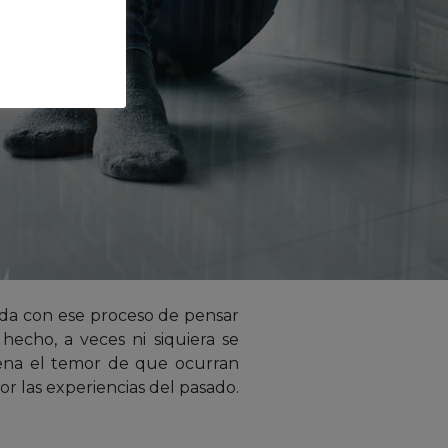
ada con ese proceso de pensar
hecho, a veces ni siquiera se
dena el temor de que ocurran
r las experiencias del pasado.