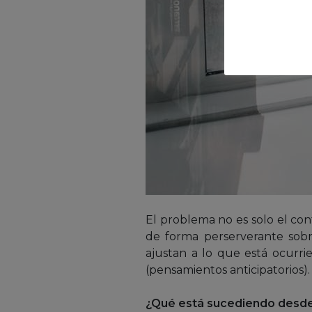
El problema no es solo el co
de forma perserverante sobre
ajustan a lo que está ocurr
(pensamientos anticipatorios)
¿Qué está sucediendo desde 