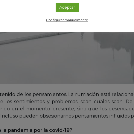
Aceptar
Configurar manualmente
ntenido de los pensamientos. La rumiación está relacion
 los sentimientos y problemas, sean cuales sean. De 
iendo en el momento presente, sino que los desenca
. Incluso pueden obsesionarnos pensamientos influidos po
la pandemia por la covid-19?