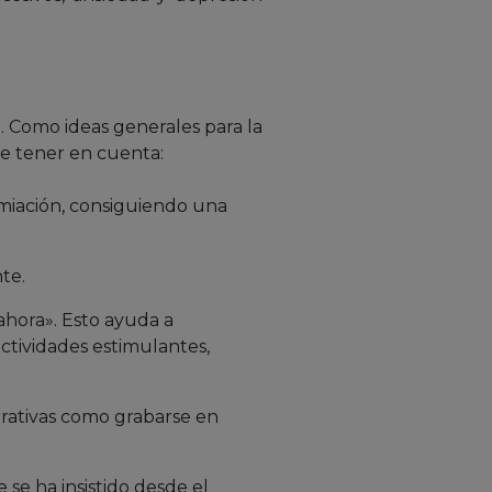
. Como ideas generales para la
ue tener en cuenta:
umiación, consiguiendo una
nte.
 ahora». Esto ayuda a
actividades estimulantes,
rrativas como grabarse en
se ha insistido desde el