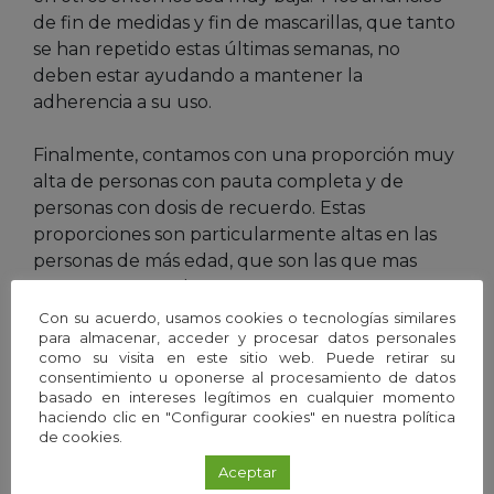
de fin de medidas y fin de mascarillas, que tanto
se han repetido estas últimas semanas, no
deben estar ayudando a mantener la
adherencia a su uso.
Finalmente, contamos con una proporción muy
alta de personas con pauta completa y de
personas con dosis de recuerdo. Estas
proporciones son particularmente altas en las
personas de más edad, que son las que mas
casos graves producen.
Con su acuerdo, usamos cookies o tecnologías similares
para almacenar, acceder y procesar datos personales
Adicionalmente, debemos contar con una
como su visita en este sitio web. Puede retirar su
proporción enorme de personas –vacunadas o
consentimiento u oponerse al procesamiento de datos
no– que han pasado la infección durante la 6ª
basado en intereses legítimos en cualquier momento
haciendo clic en "Configurar cookies" en nuestra política
ola. Los casos registrados aproximan el 25-30 %
de cookies.
de la población. Aunque es probable que los
casos reales doblen estas cifras.
Aceptar