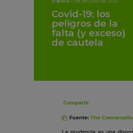
España
/
08 de julio de 2021
Covid-19: los
peligros de la
falta (y exceso)
de cautela
Compartir
Fuente:
The Conversati
La prudencia es una dispos