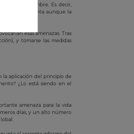
s de incertidumbre. Es decir,
r tenido en cuenta aunque la
rovocarían esas amenazas. Tras
cción), y tomarse las medidas
la aplicación del principio de
mento? ¿Lo está siendo en el
portante amenaza para la vida
imeros días, y un alto número
lobal.
apunta el reciente informe del