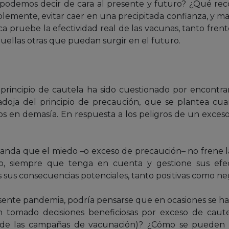
 podemos decir de cara al presente y futuro? ¿Qué r
iblemente, evitar caer en una precipitada confianza, y 
a pruebe la efectividad real de las vacunas, tanto frent
ellas otras que puedan surgir en el futuro.
 principio de cautela ha sido cuestionado por encontr
adoja del principio de precaución, que se plantea cu
os en demasía. En respuesta a los peligros de un exceso
anda que el miedo –o exceso de precaución– no frene la
, siempre que tenga en cuenta y gestione sus efect
sus consecuencias potenciales, tanto positivas como neg
resente pandemia, podría pensarse que en ocasiones se h
 tomado decisiones beneficiosas por exceso de caut
n de las campañas de vacunación)? ¿Cómo se pueden c