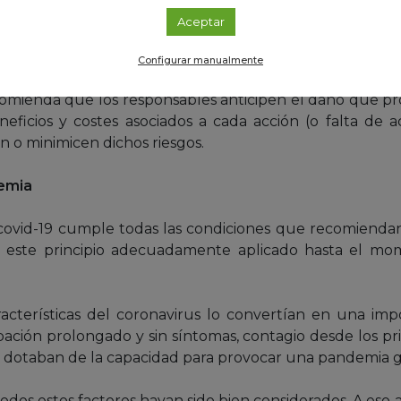
 ser considerado para gestionar el riesgo en situacione
Aceptar
cupación sobre una amenaza para la vida. Y debe se
 aún resulte insuficiente.
Configurar manualmente
ecomienda que los responsables anticipen el daño que p
neficios y costes asociados a cada acción (o falta de a
 o minimicen dichos riesgos.
emia
covid-19 cumple todas las condiciones que recomiendan 
do este principio adecuadamente aplicado hasta el mo
características del coronavirus lo convertían en una im
ción prolongado y sin síntomas, contagio desde los pr
o dotaban de la capacidad para provocar una pandemia g
dos estos factores hayan sido bien considerados. A eso 