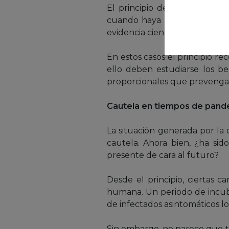
El principio de cautela debe
cuando haya motivos de preo
evidencia científica disponible
En estos casos el principio r
ello deben estudiarse los be
proporcionales que prevengan
Cautela en tiempos de pand
La situación generada por la 
cautela. Ahora bien, ¿ha si
presente de cara al futuro?
Desde el principio, ciertas 
humana. Un periodo de incuba
de infectados asintomáticos l
Sin embargo, no parece que to