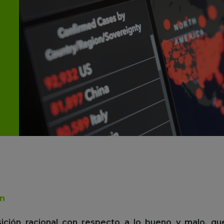
on
ición racional con respecto a lo bueno y malo, qu