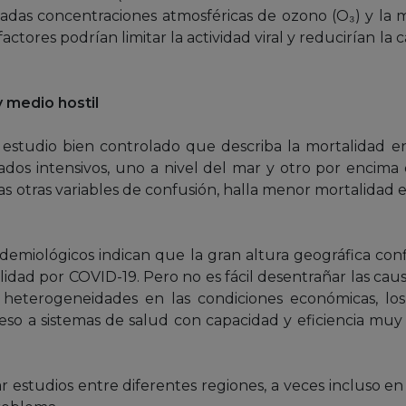
vadas concentraciones atmosféricas de ozono (O₃) y la m
factores podrían limitar la actividad viral y reducirían l
 medio hostil
n estudio bien controlado que describa la mortalidad
ados intensivos, uno a nivel del mar y otro por encima 
as otras variables de confusión, halla menor mortalidad e
demiológicos indican que la gran altura geográfica conf
lidad por COVID-19. Pero no es fácil desentrañar las cau
eterogeneidades en las condiciones económicas, los h
ceso a sistemas de salud con capacidad y eficiencia muy 
r estudios entre diferentes regiones, a veces incluso en