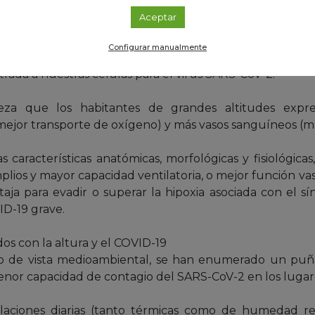
gicos vinculados con la altura
Aceptar
cos podrían justificar, al menos en parte, esa aparent
Configurar manualmente
 que a gran altura existe una menor expresión de lo
rada a nuestras células para el virus SARS-CoV-2.
za que los habitantes de grandes altitudes expr
(mejor transporte de oxígeno) y más vasos sanguíneos (m
 características anatómicas, morfológicas y fisiológic
ios y mayor capacidad ventilatoria, o mejor función vasc
ja para evadir o superar la hipoxia asociada con el sí
ID-19 grave.
os con la altura y el COVID-19
o de vista medioambiental, se han enumerado un pu
nor capacidad de contagio del SARS-CoV-2 en los lugare
ilaciones diarias (tanto térmicas como de humedad re