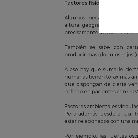
Factores fisiológicos y bioló
Algunos mecanismos fisiológi
altura geográfica. Se cree
precisamente la puerta de ent
También se sabe con certe
producir más glóbulos rojos 
A eso hay que sumarle ciertas
humanas tienen tórax más ampl
que dispongan de cierta venta
hallado en pacientes con COV
Factores ambientales vinculad
Pero además, desde el punt
estar relacionados con una me
Por ejemplo, las fuertes osc