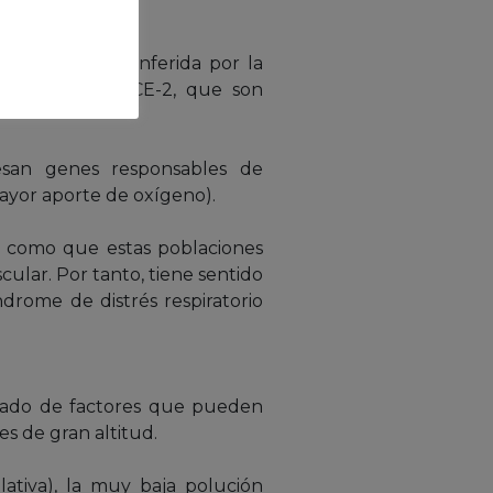
e protección conferida por la
s receptores ACE-2, que son
esan genes responsables de
ayor aporte de oxígeno).
as, como que estas poblaciones
ular. Por tanto, tiene sentido
ndrome de distrés respiratorio
ñado de factores que pueden
s de gran altitud.
lativa), la muy baja polución