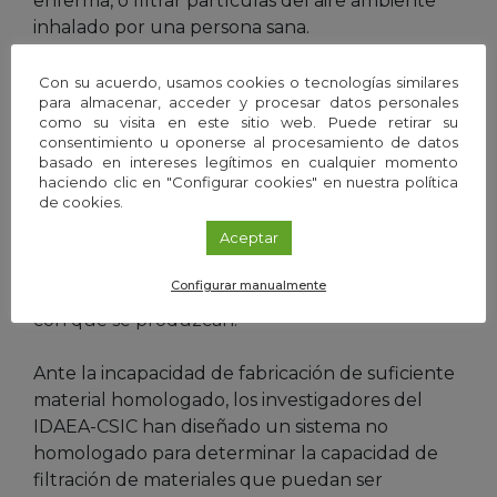
enferma, o filtrar partículas del aire ambiente
inhalado por una persona sana.
En la situación actual de emergencia,
Con su acuerdo, usamos cookies o tecnologías similares
para almacenar, acceder y procesar datos personales
existe material de protección homologado en
como su visita en este sitio web. Puede retirar su
Europa que cumple una normativa para las
consentimiento u oponerse al procesamiento de datos
mascarillas quirúrgicas, reguladas por la norma
basado en intereses legítimos en cualquier momento
haciendo clic en "Configurar cookies" en nuestra política
EN 14683:2019, y equipos de protección
de cookies.
individual (medias máscaras FFP2, FFP3),
Aceptar
reguladas por la norma EN 149:2001, en la que
se hace referencia a la norma EN 13274-7:2019
Configurar manualmente
para evaluar la capacidad filtrante del material
con que se produzcan.
Ante la incapacidad de fabricación de suficiente
material homologado, los investigadores del
IDAEA-CSIC han diseñado un sistema no
homologado para determinar la capacidad de
filtración de materiales que puedan ser