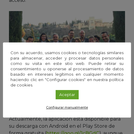
acceso.
Con su acuerdo, usamos cookies o tecnologías similares
para almacenar, acceder y procesar datos personales
como su visita en este sitio web. Puede retirar su
consentimiento u oponerse al procesamiento de datos
basado en intereses legítimos en cualquier momento
haciendo clic en "Configurar cookies" en nuestra política
de cookies.
Aceptar
Grupo de investigación Modelos de decisión y optimización
(MODO) de la Universidad de Granada, responsable del desarrollo de
la aplicación.
Configurar manualmente
Actualmente, la aplicación está disponible para
su descarga con Android en el Play Store de
forma gratuita (
https://goo.gl/1cBGdC
), aunque