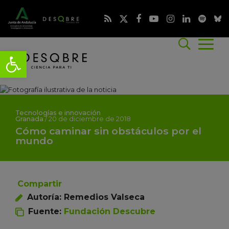
Tecnologías e innovación
Granada
/
20 de diciembre de 2018
Cómo caminar sin obstáculos por el
mundo
Compartir
Autoría: Remedios Valseca
Fuente:
Fundación Descubre