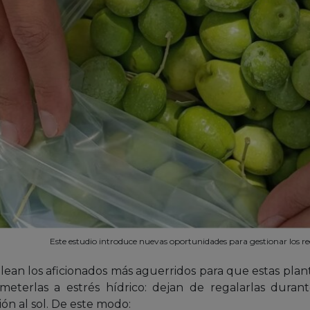
Este estudio introduce nuevas oportunidades para gestionar los r
an los aficionados más aguerridos para que estas plan
ometerlas a estrés hídrico: dejan de regalarlas duran
n al sol. De este modo: