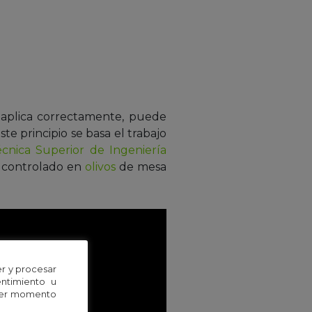
 aplica correctamente, puede
te principio se basa el trabajo
cnica Superior de Ingeniería
o controlado en
olivos
de mesa
r y procesar
entimiento u
uier momento