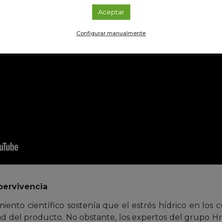
Aceptar
Configurar manualmente
pervivencia
ento científico sostenía que el estrés hídrico en los c
dad del producto. No obstante, los expertos del grupo