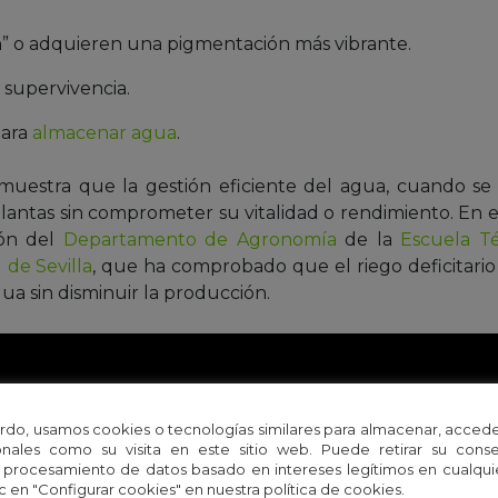
n” o adquieren una pigmentación más vibrante.
 supervivencia.
para
almacenar agua
.
emuestra que la gestión eficiente del agua, cuando se
lantas sin comprometer su vitalidad o rendimiento. En es
ión del
Departamento de Agronomía
de la
Escuela Té
 de Sevilla
, que ha comprobado que el riego deficitari
a sin disminuir la producción.
rdo, usamos cookies o tecnologías similares para almacenar, accede
nales como su visita en este sitio web. Puede retirar su cons
 procesamiento de datos basado en intereses legítimos en cualq
c en "Configurar cookies" en nuestra política de cookies.