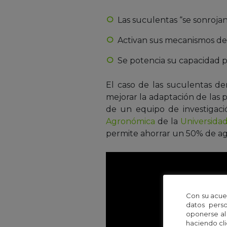
Las suculentas “se sonroja
Activan sus mecanismos de
Se potencia su capacidad 
El caso de las suculentas d
mejorar la adaptación de las p
de un equipo de investigac
Agronómica
de la
Universidad
permite ahorrar un 50% de agu
Con su acue
datos perso
oponerse al
haciendo cli