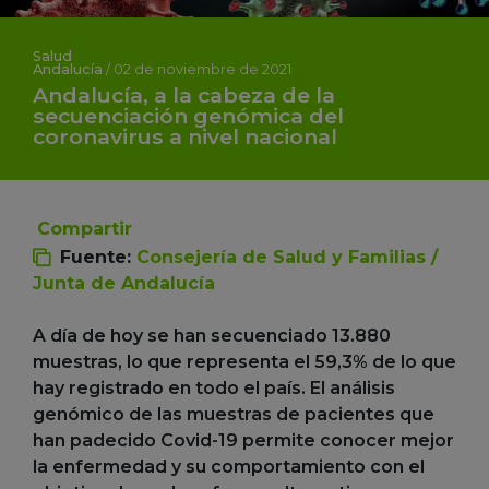
Salud
Andalucía
/
02 de noviembre de 2021
Andalucía, a la cabeza de la
secuenciación genómica del
coronavirus a nivel nacional
Compartir
Fuente:
Consejería de Salud y Familias /
Junta de Andalucía
A día de hoy se han secuenciado 13.880
muestras, lo que representa el 59,3% de lo que
hay registrado en todo el país. El análisis
genómico de las muestras de pacientes que
han padecido Covid-19 permite conocer mejor
la enfermedad y su comportamiento con el