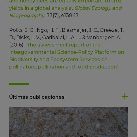
and honey bees are equally important to crop
yields in a global analysis’
.
Global Ecology and
Biogeography
, 33(7), e13843.
Potts, S. G., Ngo, H. T., Biesmeijer, J. C., Breeze, T.
D., Dicks, L. V., Garibaldi, L. A., … & Vanbergen, A.
(2016).
‘The assessment report of the
Intergovernmental Science-Policy Platform on
Biodiversity and Ecosystem Services on
pollinators, pollination and food production’.
Últimas publicaciones