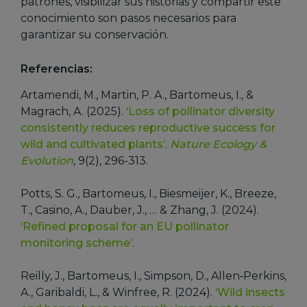
patrones, visibilizar sus historias y compartir este
conocimiento son pasos necesarios para
garantizar su conservación.
Referencias:
Artamendi, M., Martin, P. A., Bartomeus, I., &
Magrach, A. (2025).
‘Loss of pollinator diversity
consistently reduces reproductive success for
wild and cultivated plants’
.
Nature Ecology &
Evolution
, 9(2), 296-313.
Potts, S. G., Bartomeus, I., Biesmeijer, K., Breeze,
T., Casino, A., Dauber, J., … & Zhang, J. (2024).
‘Refined proposal for an EU pollinator
monitoring scheme’
.
Reilly, J., Bartomeus, I., Simpson, D., Allen‐Perkins,
A., Garibaldi, L., & Winfree, R. (2024).
‘Wild insects