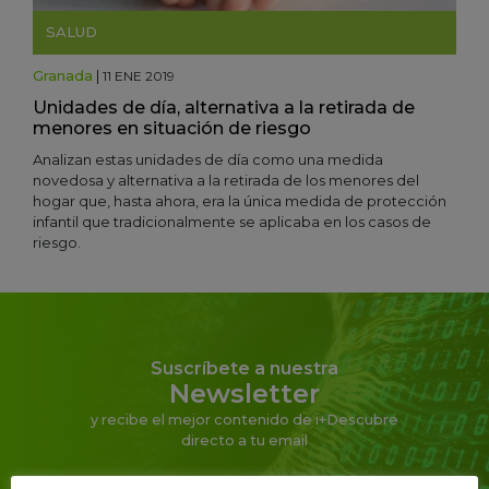
SALUD
Granada
|
11 ENE 2019
Unidades de día, alternativa a la retirada de
menores en situación de riesgo
Analizan estas unidades de día como una medida
novedosa y alternativa a la retirada de los menores del
hogar que, hasta ahora, era la única medida de protección
infantil que tradicionalmente se aplicaba en los casos de
riesgo.
Suscríbete a nuestra
Newsletter
y recibe el mejor contenido de i+Descubre
directo a tu email