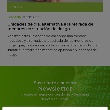
SALUD
Granada
|
11 ENE 2019
Unidades de día, alternativa a la retirada de
menores en situación de riesgo
Analizan estas unidades de día como una medida
novedosa y alternativa a la retirada de los menores del
hogar que, hasta ahora, era la única medida de protección
infantil que tradicionalmente se aplicaba en los casos de
riesgo.
Suscríbete a nuestra
Newsletter
y recibe el mejor contenido de i+Descubre
directo a tu email