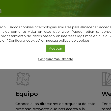
a
r
rdo, usamos cookies o tecnologías similares para almacenar, accede
nales como su visita en este sitio web. Puede retirar su cons
 i+Descubre directo a tu email
 procesamiento de datos basado en intereses legítimos en cualq
c en "Configurar cookies" en nuestra política de cookies.
Aceptar
Configurar manualmente
Equipo
We
Conoce a los directores de orquesta de este
Tene
precioso proyecto que nos acerca a la
temá