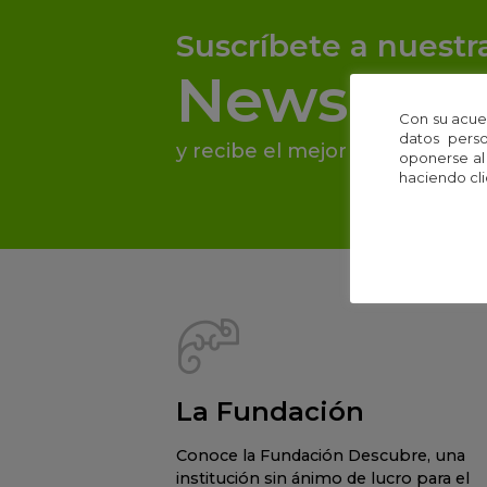
Suscríbete a nuestr
Newslette
Con su acue
datos perso
y recibe el mejor contenido de
oponerse al
haciendo cli
La Fundación
Conoce la Fundación Descubre, una
institución sin ánimo de lucro para el