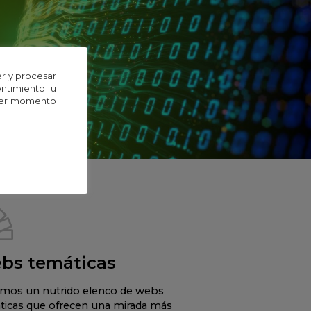
r y procesar
entimiento u
uier momento
bs temáticas
mos un nutrido elenco de webs
ticas que ofrecen una mirada más