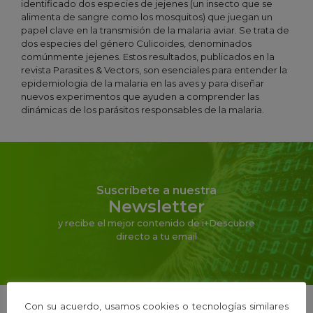
identificado dos especies de jejenes (un insecto que se
alimenta de sangre como los mosquitos) que juegan un
papel clave en la transmisión de la malaria aviar. Se trata de
dos especies del género Culicoides, denominados
comúnmente jejenes. Estos resultados, publicados en la
revista Parasites & Vectors, son esenciales para entender la
epidemiologia de la malaria en las aves y para diseñar
nuevos experimentos que ayuden a comprender las
dinámicas de los parásitos responsables de la malaria.
Suscríbete a nuestra
Newsletter
y recibe el mejor contenido de i+Descubre
directo a tu email
Con su acuerdo, usamos cookies o tecnologías similares