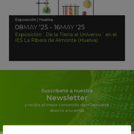
Exposición
|
Huelva
08
MAY
'25 - 16
MAY
'25
Exposición `De la Tierra al Universo´ en el
IES La Ribera de Almonte (Huelva)
Suscríbete a nuestra
Newsletter
y recibe el mejor contenido de i+Descubre
directo a tu email