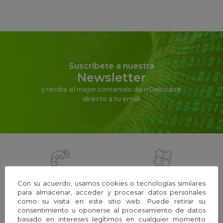
Suscríbete a nuestra
Newsletter
y recibe el mejor contenido de i+Descubre
directo a tu email
La Fundación
Equipo
Con su acuerdo, usamos cookies o tecnologías similares
para almacenar, acceder y procesar datos personales
como su visita en este sitio web. Puede retirar su
consentimiento u oponerse al procesamiento de datos
basado en intereses legítimos en cualquier momento