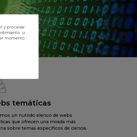
r y procesar
entimiento u
uier momento
bs temáticas
mos un nutrido elenco de webs
ticas que ofrecen una mirada más
na sobre temas específicos de ciencia.