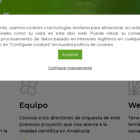
r
rdo, usamos cookies o tecnologías similares para almacenar, accede
 i+Descubre directo a tu email
nales como su visita en este sitio web. Puede retirar su cons
 procesamiento de datos basado en intereses legítimos en cualq
c en "Configurar cookies" en nuestra política de cookies.
Aceptar
Configurar manualmente
Equipo
We
Conoce a los directores de orquesta de este
Tene
precioso proyecto que nos acerca a la
temá
 la
realidad científica en Andalucía.
cerca