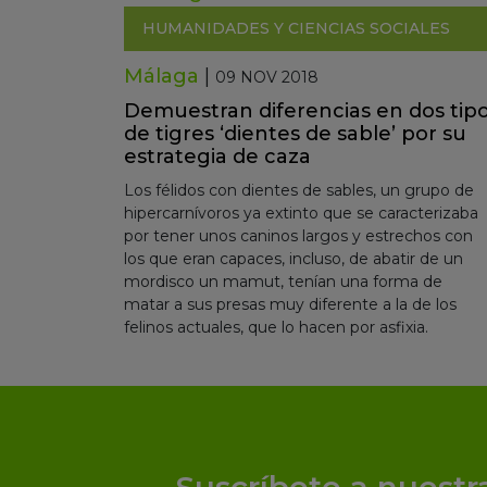
HUMANIDADES Y CIENCIAS SOCIALES
Málaga
|
09 NOV 2018
Demuestran diferencias en dos tip
de tigres ‘dientes de sable’ por su
estrategia de caza
Los félidos con dientes de sables, un grupo de
hipercarnívoros ya extinto que se caracterizaba
por tener unos caninos largos y estrechos con
los que eran capaces, incluso, de abatir de un
mordisco un mamut, tenían una forma de
matar a sus presas muy diferente a la de los
felinos actuales, que lo hacen por asfixia.
Suscríbete a nuestr