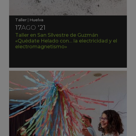
Taller
|
Huelva
17
AGO
'21
Taller en San Silvestre de Guzmán
«Quédate Helado con… la electricidad y el
electromagnetismo»