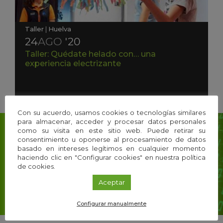
Taller
|
Huelva
24
AGO
'20
Taller: Quédate helado con… una
experiencia electrizante
Con su acuerdo, usamos cookies o tecnologías similares
para almacenar, acceder y procesar datos personales
como su visita en este sitio web. Puede retirar su
consentimiento u oponerse al procesamiento de datos
Suscríbete a nuestra
basado en intereses legítimos en cualquier momento
Newsletter
haciendo clic en "Configurar cookies" en nuestra política
de cookies.
y recibe el mejor contenido de i+Descubre
directo a tu email
Aceptar
Configurar manualmente