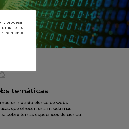
r y procesar
entimiento u
uier momento
bs temáticas
mos un nutrido elenco de webs
ticas que ofrecen una mirada más
na sobre temas específicos de ciencia.