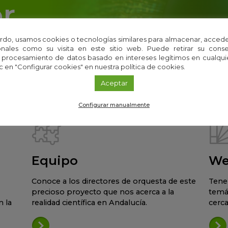
r
 i+Descubre directo a tu email
rdo, usamos cookies o tecnologías similares para almacenar, accede
nales como su visita en este sitio web. Puede retirar su cons
 procesamiento de datos basado en intereses legítimos en cualq
c en "Configurar cookies" en nuestra política de cookies.
Aceptar
Configurar manualmente
Equipo
We
Conoce a los directores de orquesta de este
Tene
precioso proyecto que nos acerca a la
temá
 la
realidad científica en Andalucía.
cerca