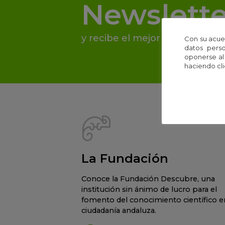
Newslette
y recibe el mejor contenido de
Con su acue
datos perso
oponerse al
haciendo cli
La Fundación
Conoce la Fundación Descubre, una
institución sin ánimo de lucro para el
fomento del conocimiento científico en
ciudadanía andaluza.