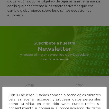
global y cómo, con el objetivo de tejer así una herramienta
con la que hacer frente a los efectos adversos que ese
cambio global ejerce sobre los distintos ecosistemas
europeos.
Suscríbete a nuestra
Newsletter
y recibe el mejor contenido de i+Descubre
directo a tu email
Con su acuerdo, usamos cookies o tecnologías similares
La Fundación
Equipo
para almacenar, acceder y procesar datos personales
como su visita en este sitio web. Puede retirar su
consentimiento u oponerse al procesamiento de datos