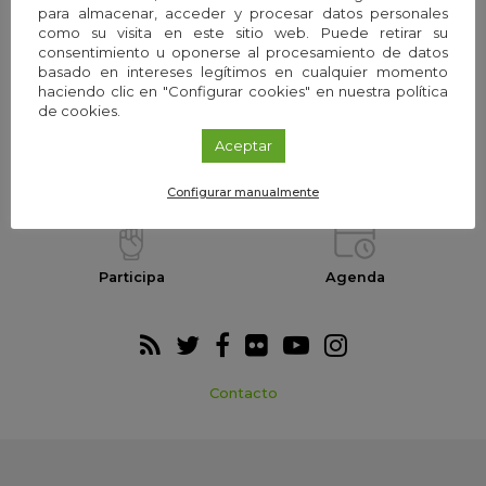
para almacenar, acceder y procesar datos personales
como su visita en este sitio web. Puede retirar su
consentimiento u oponerse al procesamiento de datos
La Fundación
Equipo
basado en intereses legítimos en cualquier momento
haciendo clic en "Configurar cookies" en nuestra política
de cookies.
Aceptar
Webs temáticas
Exploria Ciencia
Configurar manualmente
Participa
Agenda
Contacto