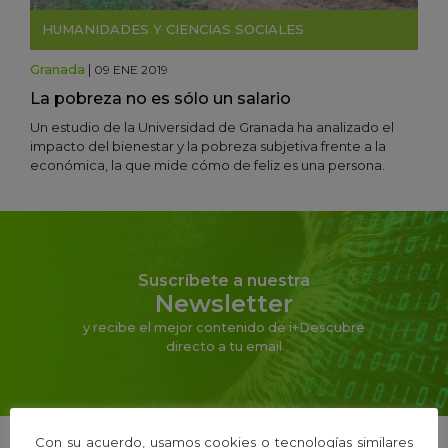
HUMANIDADES Y CIENCIAS SOCIALES
Granada
|
09 ENE 2019
La pobreza no es sólo un salario
Un estudio de la Universidad de Granada ha analizado el
impacto del bienestar y la pobreza subjetiva frente a la
económica, la que mide cómo de feliz es una persona.
Suscríbete a nuestra
Newsletter
y recibe el mejor contenido de i+Descubre
directo a tu email
Con su acuerdo, usamos cookies o tecnologías similares