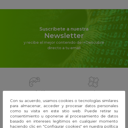
Suscríbete a nuestra
Newsletter
y recibe el mejor contenido de i+Descubre
directo a tu email
La Fundación
Equipo
Con su acuerdo, usamos cookies o tecnologías similares
para almacenar, acceder y procesar datos personales
como su visita en este sitio web. Puede retirar su
consentimiento u oponerse al procesamiento de datos
Webs temáticas
Exploria Ciencia
basado en intereses legítimos en cualquier momento
haciendo clic en "Configurar cookies" en nuestra política