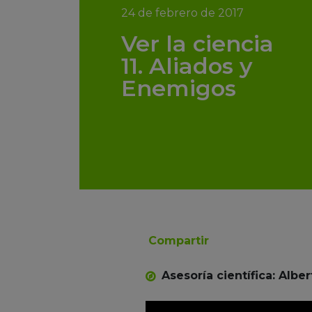
24 de febrero de 2017
Ver la ciencia
11. Aliados y
Enemigos
Compartir
Asesoría científica: Albe