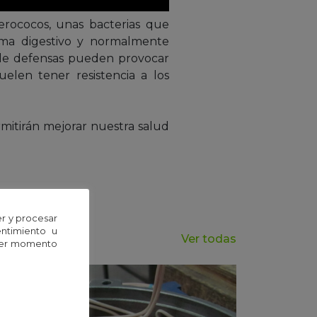
erococos, unas bacterias que
tema digestivo y normalmente
 de defensas pueden provocar
elen tener resistencia a los
mitirán mejorar nuestra salud
r y procesar
entimiento u
Ver todas
uier momento