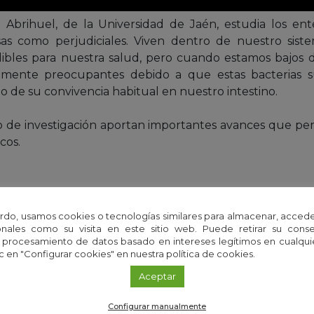
 Abrihuel, de la Universidad de Jaén, estudia los ent
as como perjudiciales. Viven dentro de nuestro sis
ndibles para nuestra salud, pero cuando estamos bajos
lmente preocupantes debido a que estas bacterias su
o de su convivencia habitual en nuestro intestino.
o de investigación aportan importantes avances que per
cos.
rdo, usamos cookies o tecnologías similares para almacenar, accede
nales como su visita en este sitio web. Puede retirar su cons
 procesamiento de datos basado en intereses legítimos en cualq
c en "Configurar cookies" en nuestra política de cookies.
Aceptar
Configurar manualmente