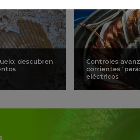
suelo: descubren
Controles avan
entos
corrientes ‘pará
eléctricos
a