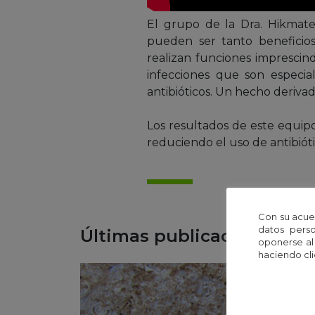
El grupo de la Dra. Hikmate
pueden ser tanto beneficios
realizan funciones impresci
infecciones que son especia
antibióticos. Un hecho derivad
Los resultados de este equip
reduciendo el uso de antibióti
Con su acue
datos perso
Últimas publicaciones
oponerse al
haciendo cli