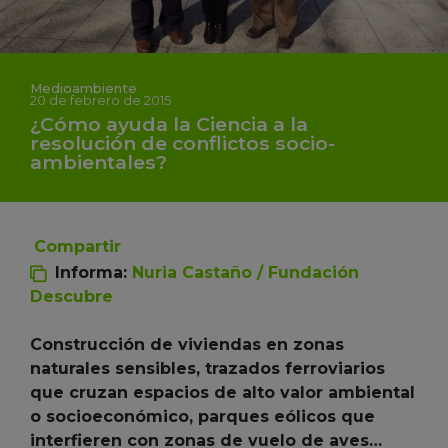
Medioambiente
20 de febrero de 2015
¿Cómo ayuda la Ciencia a la
resolución de conflictos socio-
ambientales?
Compartir
Informa:
Nuria Castaño / Fundación
Descubre
Construcción de viviendas en zonas
naturales sensibles, trazados ferroviarios
que cruzan espacios de alto valor ambiental
o socioeconómico, parques eólicos que
interfieren con zonas de vuelo de aves…