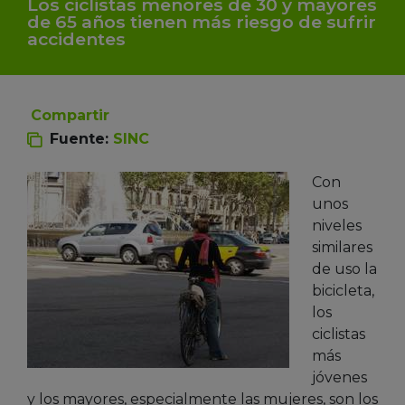
Los ciclistas menores de 30 y mayores
de 65 años tienen más riesgo de sufrir
accidentes
Compartir
Fuente:
SINC
Con
unos
niveles
similares
de uso la
bicicleta,
los
ciclistas
más
jóvenes
y los mayores, especialmente las mujeres, son los