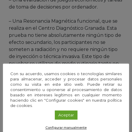
de toma de decisiones por ordenador.
– Una Resonancia Magnética funcional, que se
realiza en el Centro Diagnóstico Granada. Esta
prueba no tiene absolutamente ningún tipo de
efecto secundario, los participantes no se
someten a radiación y no requiere ningún tipo
de inyección o técnica invasiva. Este tipo de
pruebas se utilizan de modo rutinario tanto en
clínica como en investigación, y el único efecto
Con su acuerdo, usamos cookies o tecnologías similares
perjudicial que pueden tener es que la
para almacenar, acceder y procesar datos personales
como su visita en este sitio web. Puede retirar su
máquina es bastante ruidosa.
consentimiento u oponerse al procesamiento de datos
basado en intereses legítimos en cualquier momento
– Una prueba de realidad virtual para estudiar
haciendo clic en "Configurar cookies" en nuestra política
de cookies.
los comportamientos de compra en un
supermercado.
Aceptar
– Un seguimiento individualizado para evaluar el
Configurar manualmente