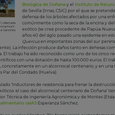
Biológica de Doñana
y el
Instituto de Recurs
de Sevilla (Irnas, CSIC) por el que se pretend
defensa de los árboles afectados por una e
comúnmente como la seca de la encina y de
’) afectada
innamoni’.
exótico (se cree procedente de Papúa-Nueva
za Sánchez
años 40 del siglo pasado una epidemia en e
Quercus
en importantes zonas del sur penins
te). La infección produce daños tanto en dehesas com
 El trabajo ha sido reconocido como uno de los cinco re
tíficos con una dotación de hasta 100.000 euros. El tr
 concretamente en un alcornocal centenario, y en una f
os Par del Condado (Huelva).
itulado ‘Inductores de resistencia para frenar la destrucc
ticos: el caso del alcornocal centenario de Doñana’ tie
ior Técnica de Ingeniería Agronómica y de Montes (Etsi
oalimentario ceiA3
Esperanza Sánchez.