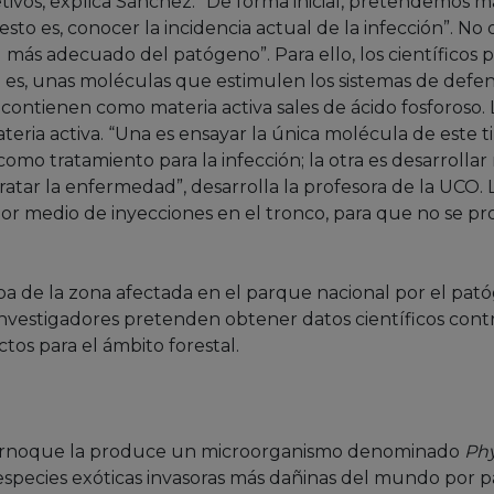
etivos, explica Sánchez. “De forma inicial, pretendemos m
o es, conocer la incidencia actual de la infección”. No o
 más adecuado del patógeno”. Para ello, los científico
o es, unas moléculas que estimulen los sistemas de defen
ontienen como materia activa sales de ácido fosforoso.
ateria activa. “Una es ensayar la única molécula de este 
s como tratamiento para la infección; la otra es desarroll
atar la enfermedad”, desarrolla la profesora de la UCO. L
por medio de inyecciones en el tronco, para que no se p
 de la zona afectada en el parque nacional por el patóg
s investigadores pretenden obtener datos científicos co
ctos para el ámbito forestal.
alcornoque la produce un microorganismo denominado
Ph
en especies exóticas invasoras más dañinas del mundo por 