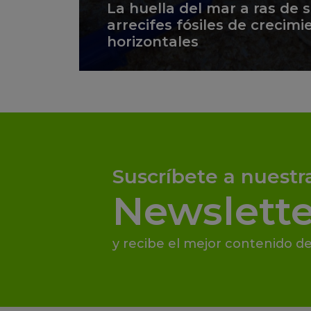
La huella del mar a ras de 
arrecifes fósiles de crecimi
horizontales
Suscríbete a nuestr
Newslette
y recibe el mejor contenido de