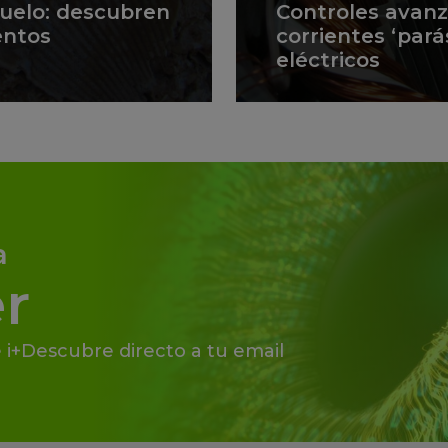
suelo: descubren
Controles avan
entos
corrientes ‘pará
eléctricos
a
r
 i+Descubre directo a tu email