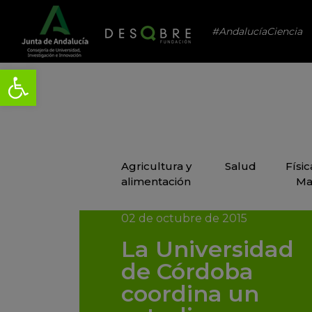
#AndalucíaCiencia
Agricultura y
Salud
Físi
alimentación
Ma
02 de octubre de 2015
La Universidad
de Córdoba
coordina un