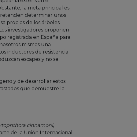
apear la extensión el
bstante, la meta principal es
s pretenden determinar unos
sa propios de los árboles
 Los investigadores proponen
tipo registrada en España para
ar nosotros mismos una
os inductores de resistencia
roduzcan escapes y no se
eno y de desarrollar estos
ntrastados que demuestre la
ytophthora cinnamoni
,
parte de la Unión Internacional