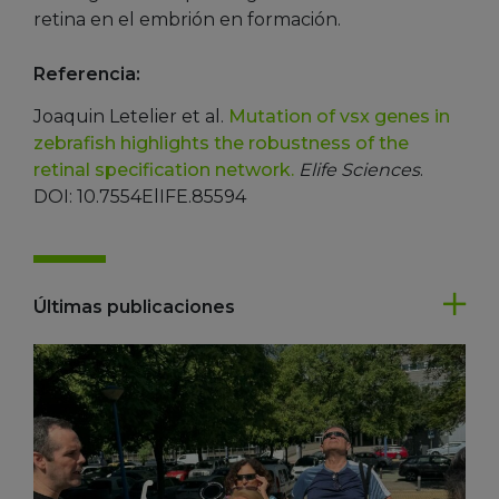
retina en el embrión en formación.
Referencia:
Joaquin Letelier et al.
Mutation of vsx genes in
zebrafish highlights the robustness of the
retinal specification network.
Elife Sciences
.
DOI: 10.7554ElIFE.85594
Últimas publicaciones