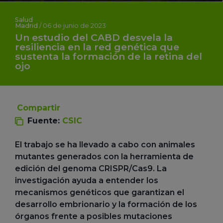
Salud
Madrid
/
06 de junio de 2023
Un estudio del CABD desvela la
resiliencia en la red genética que
sustenta la formación de la retina del
ojo
Compartir
Fuente:
CSIC
El trabajo se ha llevado a cabo con animales
mutantes generados con la herramienta de
edición del genoma CRISPR/Cas9. La
investigación ayuda a entender los
mecanismos genéticos que garantizan el
desarrollo embrionario y la formación de los
órganos frente a posibles mutaciones