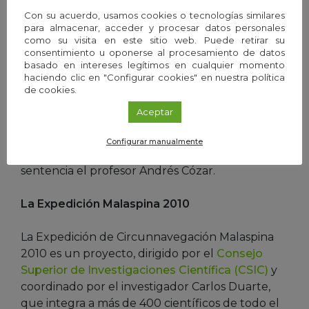
permita hacer un uso sostenible de este
Con su acuerdo, usamos cookies o tecnologías similares
material. La inversión en investigación para
para almacenar, acceder y procesar datos personales
reducir, reutilizar y hacer realmente reciclable
como su visita en este sitio web. Puede retirar su
consentimiento u oponerse al procesamiento de datos
el plástico de los productos comerciales creo
basado en intereses legítimos en cualquier momento
que no solo es una medida necesaria desde el
haciendo clic en "Configurar cookies" en nuestra política
punto de vista ambiental, sino que también es
de cookies.
una inversión rentable desde el punto de vista
Aceptar
comercial. Los océanos ya no son lo
suficientemente grandes para esconder toda la
Configurar manualmente
basura plástica que generamos», como
sentencia el profesor Andrés Cózar.
La Expedición Malaspina 2010
La Expedición de Circunnavegación Malaspina
2010 es un proyecto, dirigido por el
Consejo
Superior de Investigaciones Científica (CSIC)
y
coordinado por el investigador Carlos Duarte,
que integra a más de 400 científicos de todo el