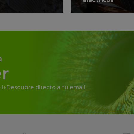
eléctricos
a
r
 i+Descubre directo a tu email