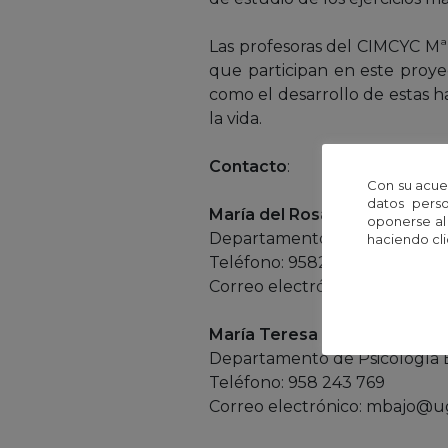
Las profesoras del CIMCYC Mª
que participan en este proye
como el desarrollo de estas h
la vida.
Contacto
:
Con su acue
datos perso
María del Rosario Rueda Cue
oponerse al
Departamento de Psicología 
haciendo cli
Teléfono: 958249609
Correo electrónico: rorueda@
María Teresa Bajo Molina
Departamento de Psicología 
Teléfono: 958 243 769
Correo electrónico: mbajo@u