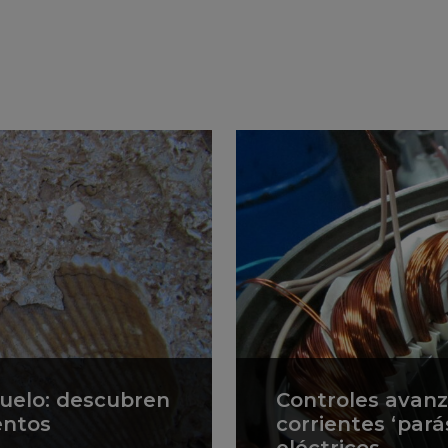
suelo: descubren
Controles avan
entos
corrientes ‘pará