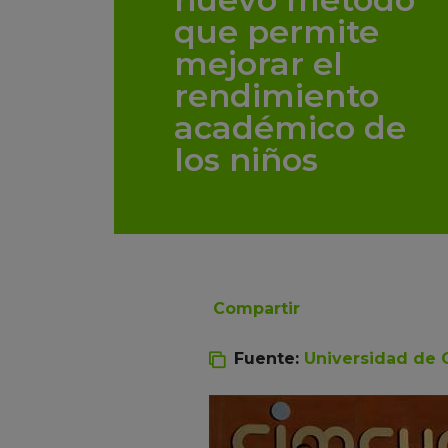
que permite
mejorar el
rendimiento
académico de
los niños
Compartir
Fuente:
Universidad de 