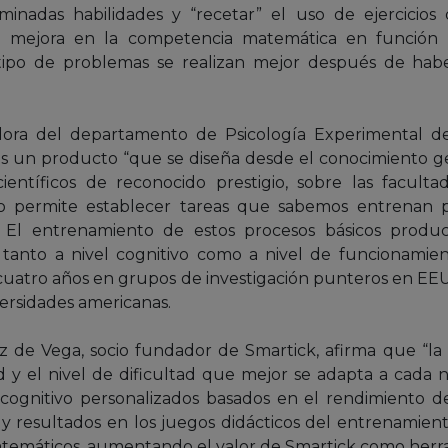
minadas habilidades y “recetar” el uso de ejercicios
a mejora en la competencia matemática en función 
é tipo de problemas se realizan mejor después de ha
adora del departamento de Psicología Experimental d
s un producto “que se diseña desde el conocimiento g
 científicos de reconocido prestigio, sobre las facul
to permite establecer tareas que sabemos entrenan p
. El entrenamiento de estos procesos básicos produc
tanto a nivel cognitivo como a nivel de funcionamien
cuatro años en grupos de investigación punteros en EE
ersidades americanas.
z de Vega, socio fundador de Smartick, afirma que “l
ad y el nivel de dificultad que mejor se adapta a cada n
 cognitivo personalizados basados en el rendimiento de
 resultados en los juegos didácticos del entrenamient
matemáticos, aumentando el valor de Smartick como herr