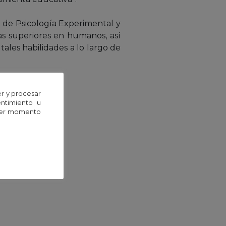
 de Psicología Experimental y
as superiores en humanos, así
ales habilidades a lo largo de
r y procesar
entimiento u
uier momento