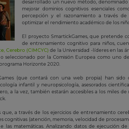
desarrollado un nuevo método, denominado
mejorar dominios cognitivos esenciales como
percepción y el razonamiento a través de a
optimizar el rendimiento académico de los niño
El proyecto SmartickGames, que pretende con
de entrenamiento cognitivo para niños, cuen
te, Cerebro (CIMCYC)
de la Universidad -líderes en las á
do seleccionado por la Comisión Europea como uno d
l programa Horizonte 2020.
kGames (que contará con una web propia) han sido
cología infantil y neuropsicología, asesorados científ
Pero, a la vez, también estarán accesibles a los miles d
ck.
 que, a través de los ejercicios de entrenamiento cere
s cognitivas (atención, memoria, velocidad de procesami
de las matemáticas. Analizando datos de ejecución de 