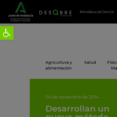
#AndalucíaCiencia
Agricultura y
Salud
Físi
alimentación
Ma
04 de noviembre de 2014
Desarrollan un
nuevo método