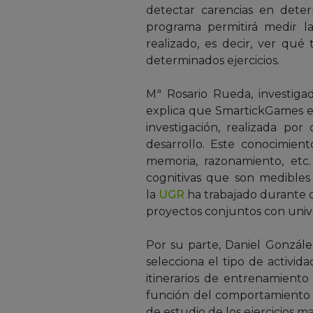
detectar carencias en deter
programa permitirá medir l
realizado, es decir, ver qu
determinados ejercicios.
Mª Rosario Rueda, investig
explica que SmartickGames e
investigación, realizada por
desarrollo. Este conocimien
memoria, razonamiento, etc
cognitivas que son medibles 
la
UGR
ha trabajado durante 
proyectos conjuntos con univ
Por su parte, Daniel Gonzále
selecciona el tipo de activid
itinerarios de entrenamiento
función del comportamiento y
de estudio de los ejercicios 