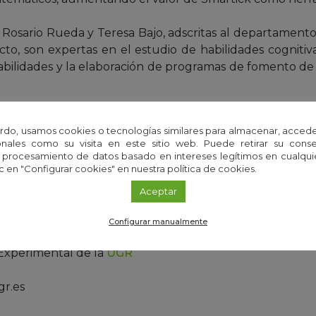
 Rosario Rueda y Teresa Bajo, adscritas al departamento
cto, son expertas en el estudio de habilidades cognitiv
abilidades y la elaboración de programas de fomento de t
rdo, usamos cookies o tecnologías similares para almacenar, accede
nales como su visita en este sitio web. Puede retirar su cons
rva
 procesamiento de datos basado en intereses legítimos en cualq
Experimental de la
UGR
c en "Configurar cookies" en nuestra política de cookies.
Aceptar
ugr.es
Configurar manualmente
Experimental de la
UGR
gr.es