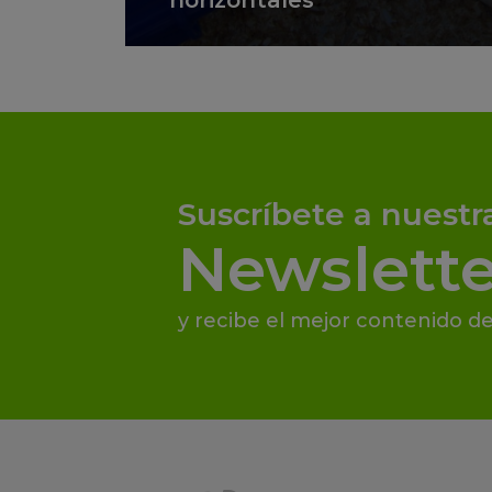
horizontales
Suscríbete a nuestr
Newslette
y recibe el mejor contenido de