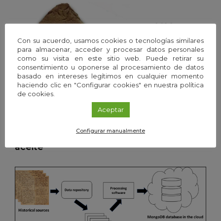
Con su acuerdo, usamos cookies o tecnologías similares
para almacenar, acceder y procesar datos personales
como su visita en este sitio web. Puede retirar su
consentimiento u oponerse al procesamiento de datos
basado en intereses legítimos en cualquier momento
haciendo clic en "Configurar cookies" en nuestra política
de cookies.
Humanidades y Ciencias Sociales
/
Córdoba
/
20 Jun
Aceptar
2023
Hallado en Córdoba un poema de Virgilio
Configurar manualmente
en los restos de una ánfora romana de
aceite