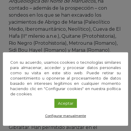
Arqueológica del Norte de Marruecos
, ha
contado – además de la prospección – con
sondeos en los que se han excavado los
yacimientos de Abrigo de Marsa (Paleolítico
Medio, Iberomauritánico, Neolítico), Cueva de El
Hafa (IIº milenio a.n.e.), Quitane (Protohistoria),
Rio Negro (Protohistoria), Metrouna (Romano),
Sidi Bou Hayel (Romano) y Marsa (Romano).
Con su acuerdo, usamos cookies o tecnologías similares
Desde «una perspectiva diacrónica» la
Carta
para almacenar, acceder y procesar datos personales
Arqueológica del Norte de Marruecos
ha
como su visita en este sitio web. Puede retirar su
documentado el proceso histórico de las
consentimiento u oponerse al procesamiento de datos
basado en intereses legítimos en cualquier momento
sociedades prehistóricas, protohistóricas, de la
haciendo clic en "Configurar cookies" en nuestra política
Antigüedad y Época Medieval de la región sur
de cookies.
del Estrecho de Gibraltar. «Los resultados son de
Aceptar
gran alcance al comprobar las relaciones y
contactos de las sociedades en las dos orillas
Configurar manualmente
atlántica-mediterránea del Estrecho de
Gibraltar. Han permitido avanzar en el