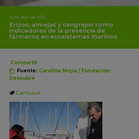
16 de abril de 2015
Erizos, almejas y cangrejos como
indicadores de la presencia de
fármacos en ecosistemas marinos
Compartir
Fuente:
Carolina Moya / Fundación
Descubre
Carrousel