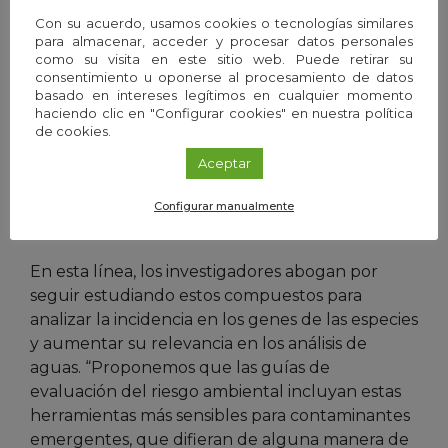
relata Aguirre.
Con su acuerdo, usamos cookies o tecnologías similares
para almacenar, acceder y procesar datos personales
Por ello, según los expertos, los biomarcadores
como su visita en este sitio web. Puede retirar su
consentimiento u oponerse al procesamiento de datos
bioquímicos resultan herramientas idóneas para
basado en intereses legítimos en cualquier momento
el estudio de los efectos producidos por
haciendo clic en "Configurar cookies" en nuestra política
productos farmacéuticos. “Los fármacos son
de cookies.
sustancias biológicamente activas diseñadas para
Aceptar
causar efectos beneficiosos en humanos pero
pueden alterar la estructura del ecosistema”,
Configurar manualmente
destaca Aguirre.
En esta línea, los investigadores abogan por
seguir estudiando estos compuestos para
analizar la incidencia en los genes de las especies
y aumentar su relevancia en los análisis de
aguas. “Proponemos que las guías de
evaluación del riesgo ambiental incluyan estas
herramientas más sensibles para contaminantes
emergentes, que difieran de alguna manera de