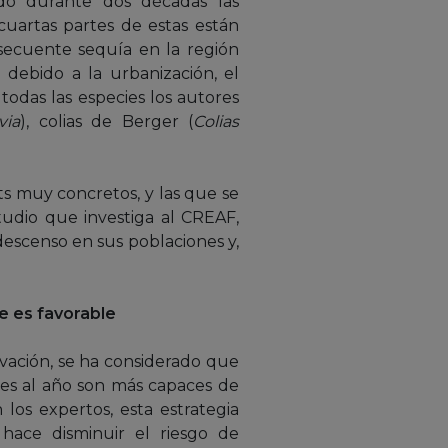
do durante dos décadas las
uartas partes de estas están
nsecuente sequía en la región
 debido a la urbanización, el
todas las especies los autores
via
), colias de Berger (
Colias
ats muy concretos, y las que se
tudio que investiga al CREAF,
descenso en sus poblaciones y,
e es favorable
rvación, se ha considerado que
nes al año son más capaces de
los expertos, esta estrategia
hace disminuir el riesgo de