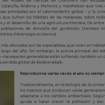
y del Museo de Ciencias de Granollers han estudia
 Cataluña, Andorra y Menorca y manifiestan que tres c
usas principales son el calentamiento global – y la co
 que sufren los hábitats de las mariposas, sobre todo
 y el desarrollo de una agricultura intensiva. De entre 
 poblaciones de doncella del gordolobo (
Melitaea tri
itánica (
Melanargia occitanica
).
 más afectadas son las especialistas, que viven en hábit
 largo del año. Sin embargo, la autora principal del es
 «las especies generalistas están sufriendo también un 
a pérdida global de biodiversidad».
Reproducirse varias veces al año no siempr
Tradicionalmente, en la biología de la conse
los insectos que producen varias generacio
adaptarse a los cambios ambientales. Según 
ayuda a hacer crecer la población y eso 