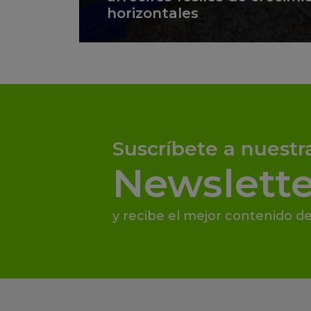
horizontales
Suscríbete a nuestr
Newslette
y recibe el mejor contenido de