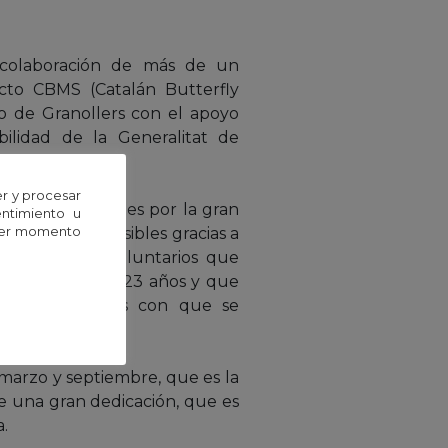
a colaboración de más de un
cto CBMS (Catalán Butterfly
o de Granollers con el apoyo
bilidad de la Generalitat de
r y procesar
n poco frecuentes por la gran
entimiento u
uier momento
án haciendo posibles gracias a
 cuenta con voluntarios que
eros desde hace 23 años y que
erentes especies con que se
marzo y septiembre, que es la
e una gran dedicación, que es
.