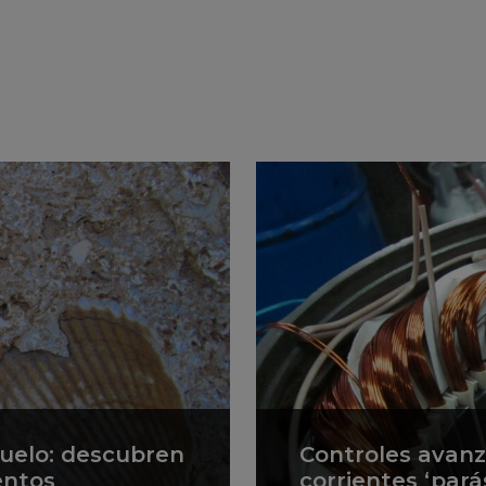
suelo: descubren
Controles avan
entos
corrientes ‘pará