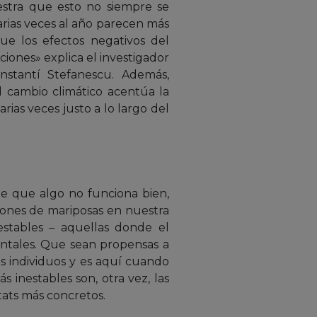
estra que esto no siempre se
rias veces al año parecen más
que los efectos negativos del
ciones» explica el investigador
stantí Stefanescu. Además,
 cambio climático acentúa la
rias veces justo a lo largo del
de que algo no funciona bien,
iones de mariposas en nuestra
estables – aquellas donde el
entales. Que sean propensas a
s individuos y es aquí cuando
 inestables son, otra vez, las
tats más concretos.