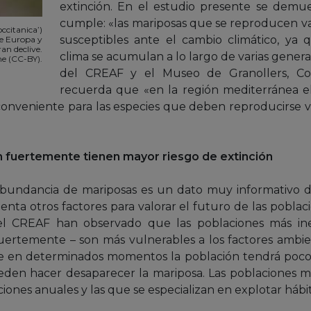
extinción. En el estudio presente se demu
cumple: «las mariposas que se reproducen va
ccitanica’)
susceptibles ante el cambio climático, ya 
de Europa y
ran declive.
clima se acumulan a lo largo de varias genera
e (CC-BY).
del CREAF y el Museo de Granollers, Con
recuerda que «en la región mediterránea el
nconveniente para las especies que deben reproducirse va
n fuertemente tienen mayor riesgo de extinción
 abundancia de mariposas es un dato muy informativo 
nta otros factores para valorar el futuro de las poblac
del CREAF han observado que las poblaciones más in
uertemente – son más vulnerables a los factores ambi
ue en determinados momentos la población tendrá poco
den hacer desaparecer la mariposa. Las poblaciones más
iones anuales y las que se especializan en explotar hábi