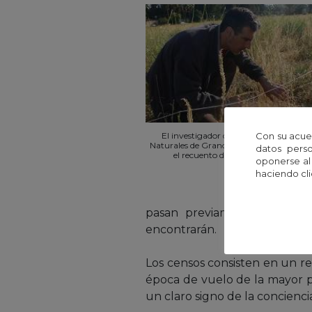
Con su acue
El investigador del CREAF y el Museo 
Naturales de Granollers, Constantí Stefa
datos perso
el recuento de mariposas de un tr
oponerse al
haciendo cli
pasan previamente por una 
encontrarán.
Los censos consisten en un r
época de vuelo de la mayor p
un claro signo de la concienc