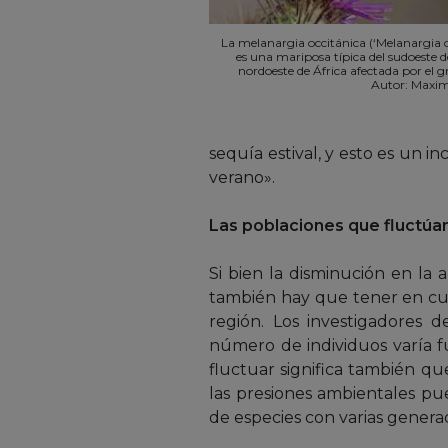
La melanargia occitánica (‘Melanargia o
es una mariposa típica del sudoeste 
nordoeste de África afectada por el g
Autor: Maxim
sequía estival, y esto es un i
verano».
Las poblaciones que fluctúa
Si bien la disminución en la
también hay que tener en cue
región. Los investigadores 
número de individuos varía f
fluctuar significa también q
las presiones ambientales pue
de especies con varias generac