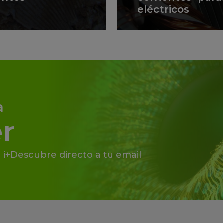
eléctricos
a
r
 i+Descubre directo a tu email