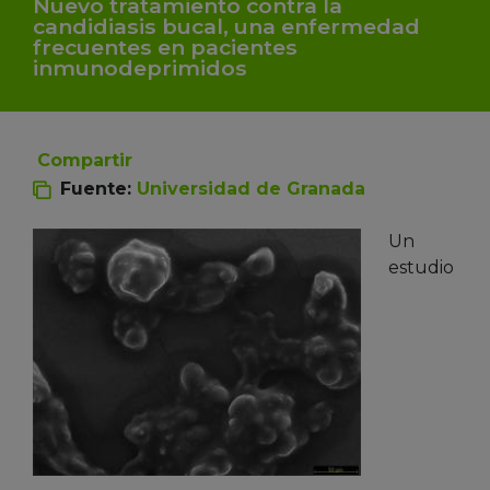
Nuevo tratamiento contra la
candidiasis bucal, una enfermedad
frecuentes en pacientes
inmunodeprimidos
Compartir
Fuente:
Universidad de Granada
Un
estudio