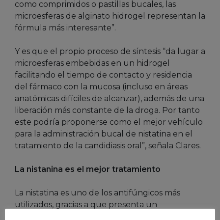
como comprimidos o pastillas bucales, las
microesferas de alginato hidrogel representan la
fórmula más interesante”.
Y es que el propio proceso de síntesis “da lugar a
microesferas embebidas en un hidrogel
facilitando el tiempo de contacto y residencia
del fármaco con la mucosa (incluso en áreas
anatómicas difíciles de alcanzar), además de una
liberación más constante de la droga. Por tanto
este podría proponerse como el mejor vehículo
para la administración bucal de nistatina en el
tratamiento de la candidiasis oral”, señala Clares.
La nistanina es el mejor tratamiento
La nistatina es uno de los antifúngicos más
utilizados, gracias a que presenta un
prolongado efecto post antifúngico (PAFE). Este