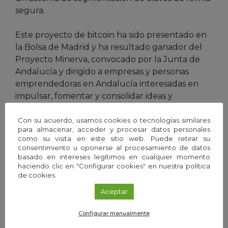
segura.
Este proyecto de bitcoin ha sido presentado en
la Bolsa de Madrid y ha resultado ganador del
Proyecto Minerva, convocado por la Junta de
Andalucía y dirigido a empresas y personas
emprendedoras en Andalucía interesadas en
impulsar, fomentar y consolidar ideas y
soluciones en el ámbito de las comunicaciones
móviles con una clara orientación a mercado.
Con su acuerdo, usamos cookies o tecnologías similares
para almacenar, acceder y procesar datos personales
como su visita en este sitio web. Puede retirar su
Este grupo de investigadores trabaja con una
consentimiento u oponerse al procesamiento de datos
clara vocación de transferencia de resultados:
basado en intereses legítimos en cualquier momento
haciendo clic en "Configurar cookies" en nuestra política
“Queremos contribuir a que el conocimiento
de cookies.
que se genera en la Universidad de Sevilla
Aceptar
contribuya a crear riqueza en la sociedad,
porque cuando la información fluye entre la
Configurar manualmente
universidad y la empresa se generan